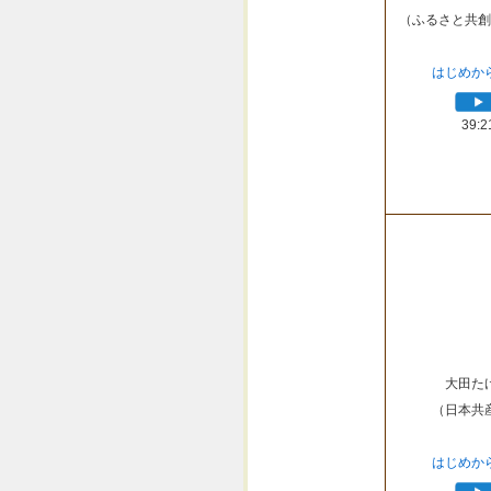
（ふるさと共創
はじめか
39:2
大田た
（日本共
はじめか