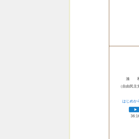
湊 
（自由民主
はじめか
36:1