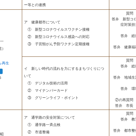
ー等との連携
質問 
答弁 新型コ
ア 健康都市について
症対策担
① 新型コロナウイルスワクチン接種
答弁 総
② 新型コロナウイルス感染への対応
一
③ 子宮頸がん予防ワクチン定期接種
答弁 健康福
党）
質問 
ら再生
答弁 総
イ 新しい時代の流れを力にするまちづくりにつ
いて
答弁 地域生
5
① デジタル技術の活用
答弁 環
② マイナンバーカード
③ グリーンライフ・ポイント
②の再質問 
答弁 市長 
質問 
ア 通学路の安全対策について
答弁 教
① 通学路一斉点検
答弁 都市整
② 市道整備
昭