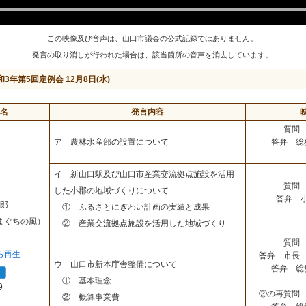
この映像及び音声は、山口市議会の公式記録ではありません。
発言の取り消しが行われた場合は、該当箇所の音声を消去しています。
和3年第5回定例会 12月8日(水)
名
発言内容
質問 
答弁 総
ア 農林水産部の設置について
イ 新山口駅及び山口市産業交流拠点施設を活用
質問 
した小郡の地域づくりについて
答弁 
郎
① ふるさとにぎわい計画の実績と成果
まぐちの風）
② 産業交流拠点施設を活用した地域づくり
質問 
ら再生
答弁 市長 
ウ 山口市新本庁舎整備について
答弁 総
① 基本理念
9
②の再質問 
② 概算事業費