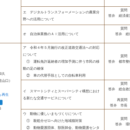
質問 
エ デジタルトランスフォーメーションの農業分
答弁 経済産
野への活用について
質問 
答弁 総
オ 自治体業務のＡＩ活用について
ア 令和４年５月施行の改正道路交通法への対応
について
質問 
答弁 都市整
① 運転免許返納者の増加予測に伴う市民の移
動の足の確保
和久
② 車の代替手段としての自転車利用
党山口）
質問 
答弁 総合政
イ スマートシティとスーパーシティ構想におけ
ら再生
る新たな交通サービスについて
再質問 
答弁 市長 
6
ウ 動物に優しいまちづくりについて
質問 
① 殺処分ゼロへ向けた地域猫対策
答弁 環
② 動物愛護団体、獣医師会、動物愛護センタ