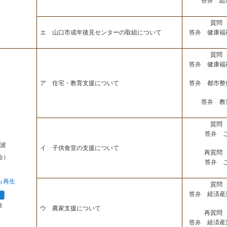
答弁 総
質問 
答弁 健康福
エ 山口市成年後見センターの取組について
質問 
答弁 健康福
答弁 都市整
ア 住宅・教育支援について
答弁 教
質問 
答弁 
波
イ 子供食堂の支援について
再質問 
会）
答弁 
ら再生
質問 
答弁 経済産
3
ウ 農家支援について
再質問 
答弁 経済産