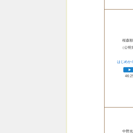
桜森順
（公明
はじめか
46:2
中野光