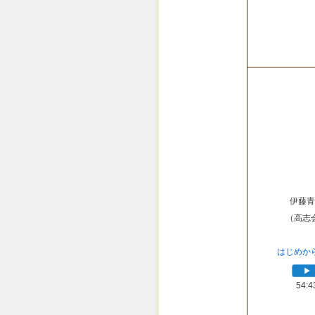
伊藤青
（高志
はじめか
54:4