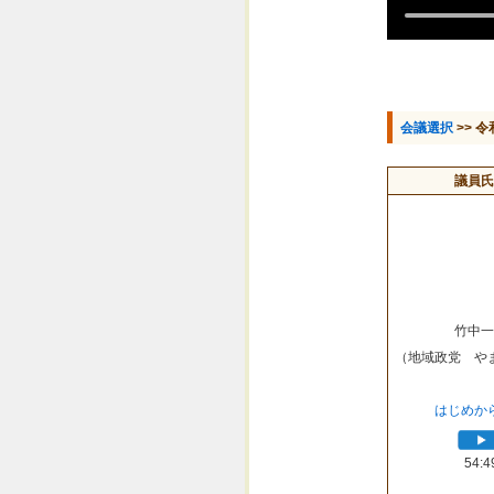
会議選択
>> 令
議員氏
竹中一
（地域政党 や
はじめか
54:4