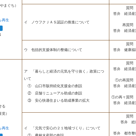
やまぐち）
質問 
答弁 経済産
ら再生
イ ノウフクＪＡＳ認証の推進について
再質問 
答弁 経済産
1
質問 
答弁 健康福
ウ 包括的支援体制の整備について
質問 
答弁 経済産
ア 「暮らしと経済の元気を守り抜く」政策につ
いて
①の再質問 
答弁 経済産
① 山口市版持続化支援金の創設
② 店舗リニューアル助成の創設
①の再々質問 
③ 安心快適住まいる助成事業の拡大
答弁 経済産
ける
産党）
質問 
答弁 総
ら再生
イ 「元気で安心の２１地域づくり」について
答弁 都市整
① 農林水産部の創設