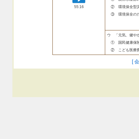
55:16
② 環境保全型
③ 環境保全のた
ウ 「元気、健や
① 国民健康保険
② こども医療費
[