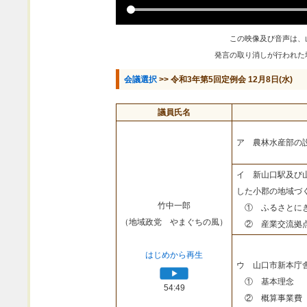
この映像及び音声は、
発言の取り消しが行われた
会議選択
>> 令和3年第5回定例会 12月8日(水)
議員氏名
ア 農林水産部の
イ 新山口駅及び
した小郡の地域づ
竹中一郎
① ふるさとにぎ
（地域政党 やまぐちの風）
② 産業交流拠点
はじめから再生
ウ 山口市新本庁
① 基本理念
54:49
② 概算事業費