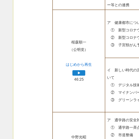
ー等との連携
ア 健康都市につ
① 新型コロナウ
② 新型コロナウ
桜森順一
③ 子宮頸がん予
（公明党）
はじめから再生
イ 新しい時代の
いて
46:25
① デジタル技
② マイナンバ
③ グリーンライ
ア 通学路の安全
① 通学路一斉
② 市道整備
中野光昭