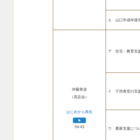
エ 山口市成年後
ア 住宅・教育支
伊藤青波
イ 子供食堂の支
（高志会）
はじめから再生
54:43
ウ 農家支援につ