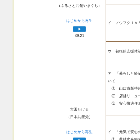
（ふるさと共創やまぐち）
はじめから再生
イ ノウフクＪＡ
39:21
ウ 包括的支援体
ア 「暮らしと経
いて
① 山口市版持続
② 店舗リニュー
③ 安心快適住ま
大田たける
（日本共産党）
はじめから再生
イ 「元気で安心
① 農林水産部