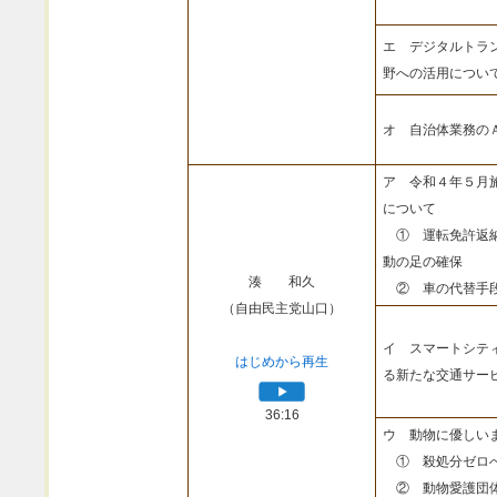
エ デジタルトラ
野への活用につい
オ 自治体業務の
ア 令和４年５月
について
① 運転免許返納
動の足の確保
湊 和久
② 車の代替手段
（自由民主党山口）
イ スマートシテ
はじめから再生
る新たな交通サー
36:16
ウ 動物に優しい
① 殺処分ゼロへ
② 動物愛護団体