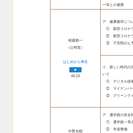
ー等との連携
ア 健康都市につ
① 新型コロナウ
② 新型コロナウ
桜森順一
③ 子宮頸がん予
（公明党）
はじめから再生
イ 新しい時代の
いて
46:25
① デジタル技
② マイナンバ
③ グリーンライ
ア 通学路の安全
① 通学路一斉
② 市道整備
中野光昭