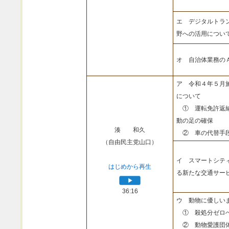
エ デジタルトラ
野への活用につい
オ 自治体業務の
ア 令和４年５月
について
① 運転免許返納
動の足の確保
湊 和久
② 車の代替手段
（自由民主党山口）
イ スマートシテ
はじめから再生
る新たな交通サー
36:16
ウ 動物に優しい
① 殺処分ゼロへ
② 動物愛護団体