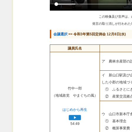
この映像及び音声は、
発言の取り消しが行われた
会議選択
>> 令和3年第5回定例会 12月8日(水)
議員氏名
ア 農林水産部の
イ 新山口駅及び
した小郡の地域づ
竹中一郎
① ふるさとにぎ
（地域政党 やまぐちの風）
② 産業交流拠点
はじめから再生
ウ 山口市新本庁
① 基本理念
54:49
② 概算事業費