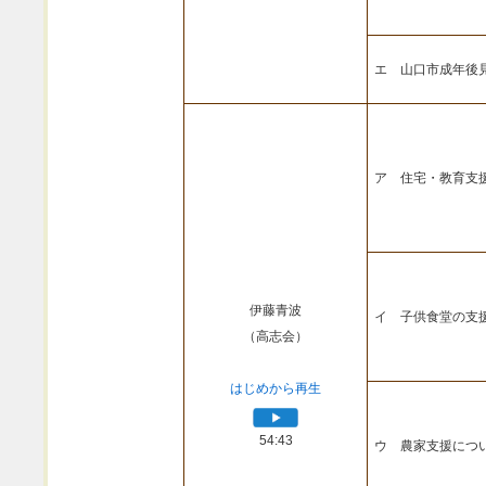
エ 山口市成年後
ア 住宅・教育支
伊藤青波
イ 子供食堂の支
（高志会）
はじめから再生
54:43
ウ 農家支援につ