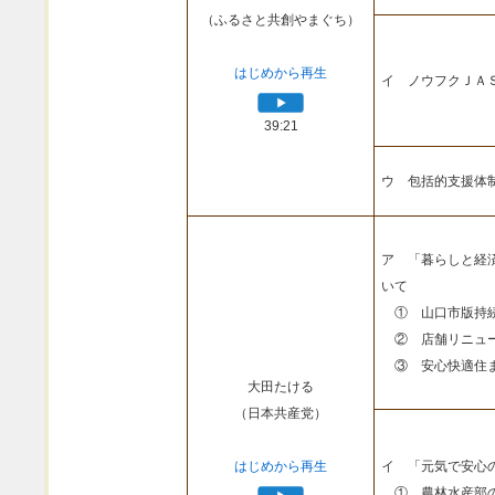
（ふるさと共創やまぐち）
はじめから再生
イ ノウフクＪＡ
39:21
ウ 包括的支援体
ア 「暮らしと経
いて
① 山口市版持続
② 店舗リニュー
③ 安心快適住ま
大田たける
（日本共産党）
はじめから再生
イ 「元気で安心
① 農林水産部