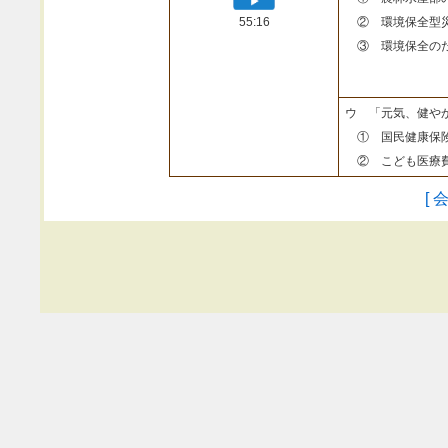
55:16
② 環境保全型
③ 環境保全のた
ウ 「元気、健や
① 国民健康保険
② こども医療費
[