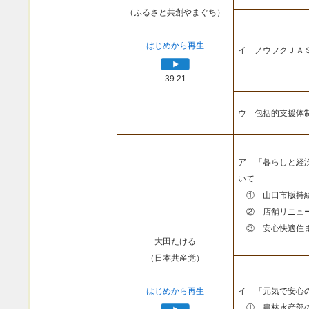
（ふるさと共創やまぐち）
はじめから再生
イ ノウフクＪＡ
39:21
ウ 包括的支援体
ア 「暮らしと経
いて
① 山口市版持続
② 店舗リニュー
③ 安心快適住ま
大田たける
（日本共産党）
はじめから再生
イ 「元気で安心
① 農林水産部