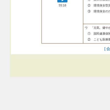
55:16
② 環境保全型
③ 環境保全のた
ウ 「元気、健や
① 国民健康保険
② こども医療費
[