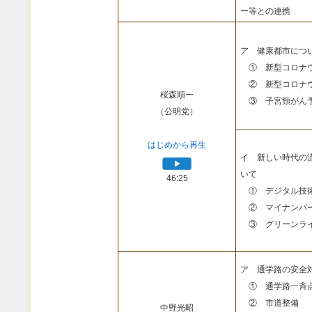
ー等との連携
ア 健康都市につ
① 新型コロナウ
② 新型コロナウ
桜森順一
③ 子宮頸がん予
（公明党）
はじめから再生
イ 新しい時代の
いて
46:25
① デジタル技
② マイナンバ
③ グリーンライ
ア 通学路の安全
① 通学路一斉
② 市道整備
中野光昭