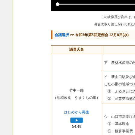
この映像及び音声は、
発言の取り消しが行われた
会議選択
>> 令和3年第5回定例会 12月8日(水)
議員氏名
ア 農林水産部の
イ 新山口駅及び
した小郡の地域づ
竹中一郎
① ふるさとにぎ
（地域政党 やまぐちの風）
② 産業交流拠点
はじめから再生
ウ 山口市新本庁
① 基本理念
54:49
② 概算事業費