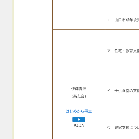
エ 山口市成年後
ア 住宅・教育支
伊藤青波
イ 子供食堂の支
（高志会）
はじめから再生
54:43
ウ 農家支援につ