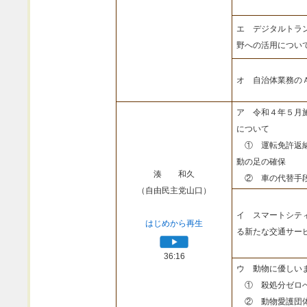
エ デジタルトラ
野への活用につい
オ 自治体業務の
ア 令和４年５月
について
① 運転免許返納
動の足の確保
湊 和久
② 車の代替手段
（自由民主党山口）
イ スマートシテ
はじめから再生
る新たな交通サー
36:16
ウ 動物に優しい
① 殺処分ゼロへ
② 動物愛護団体