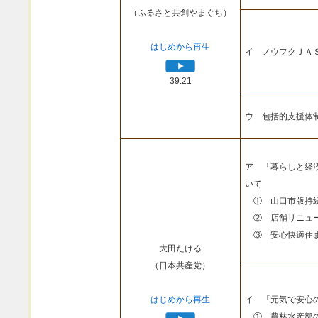
（ふるさと共創やまぐち）
はじめから再生
イ ノウフクＪＡ
39:21
ウ 包括的支援体
ア 「暮らしと経
いて
① 山口市版持続
② 店舗リニュー
③ 安心快適住ま
大田たける
（日本共産党）
はじめから再生
イ 「元気で安心
① 農林水産部