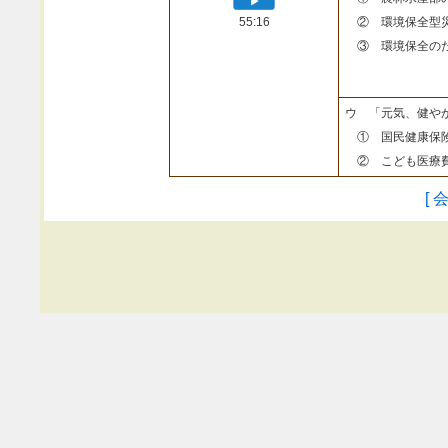
55:16
② 環境保全型
③ 環境保全のた
ウ 「元気、健や
① 国民健康保険
② こども医療費
[