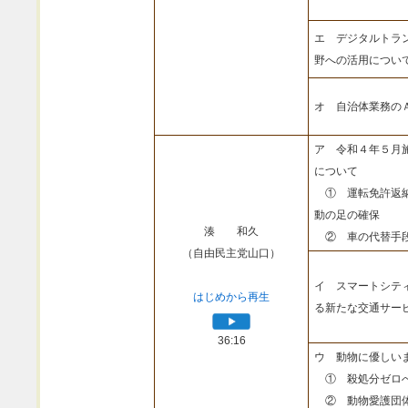
エ デジタルトラ
野への活用につい
オ 自治体業務の
ア 令和４年５月
について
① 運転免許返納
動の足の確保
湊 和久
② 車の代替手段
（自由民主党山口）
イ スマートシテ
はじめから再生
る新たな交通サー
36:16
ウ 動物に優しい
① 殺処分ゼロへ
② 動物愛護団体