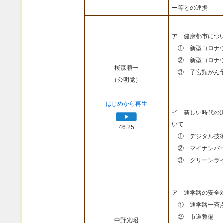
ー等との連携
ア 健康都市につ
① 新型コロナウ
② 新型コロナウ
桜森順一
③ 子宮頸がん予
（公明党）
はじめから再生
イ 新しい時代の
いて
46:25
① デジタル技
② マイナンバ
③ グリーンライ
ア 通学路の安全
① 通学路一斉
② 市道整備
中野光昭