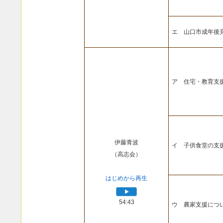
エ 山口市成年後
ア 住宅・教育支
伊藤青波
イ 子供食堂の支
（高志会）
はじめから再生
54:43
ウ 農家支援につ