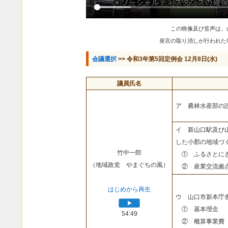
この映像及び音声は、
発言の取り消しが行われた
会議選択
>> 令和3年第5回定例会 12月8日(水)
議員氏名
ア 農林水産部の
イ 新山口駅及び
した小郡の地域づ
竹中一郎
① ふるさとにぎ
（地域政党 やまぐちの風）
② 産業交流拠点
はじめから再生
ウ 山口市新本庁
① 基本理念
54:49
② 概算事業費