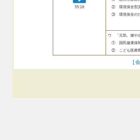
55:16
② 環境保全型
③ 環境保全のた
ウ 「元気、健や
① 国民健康保険
② こども医療費
[