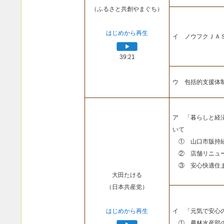
（ふるさと共創やまぐち）
はじめから再生
イ ノウフクＪＡ
39:21
ウ 包括的支援体
ア 「暮らしと経
いて
① 山口市版持続
② 店舗リニュー
③ 安心快適住ま
大田たける
（日本共産党）
はじめから再生
イ 「元気で安心
① 農林水産部