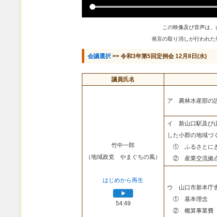
この映像及び音声は、
発言の取り消しが行われた
会議選択
>> 令和3年第5回定例会 12月8日(水)
議員氏名
ア 農林水産部の
イ 新山口駅及び
した小郡の地域づ
竹中一郎
① ふるさとにぎ
（地域政党 やまぐちの風）
② 産業交流拠点
はじめから再生
ウ 山口市新本庁
① 基本理念
54:49
② 概算事業費