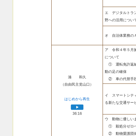
エ デジタルトラ
野への活用につい
オ 自治体業務の
ア 令和４年５月
について
① 運転免許返納
動の足の確保
湊 和久
② 車の代替手段
（自由民主党山口）
イ スマートシテ
はじめから再生
る新たな交通サー
36:16
ウ 動物に優しい
① 殺処分ゼロへ
② 動物愛護団体