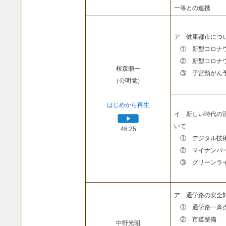
ー等との連携
ア 健康都市につ
① 新型コロナウ
② 新型コロナウ
桜森順一
③ 子宮頸がん予
（公明党）
はじめから再生
イ 新しい時代の
いて
46:25
① デジタル技
② マイナンバ
③ グリーンライ
ア 通学路の安全
① 通学路一斉
② 市道整備
中野光昭