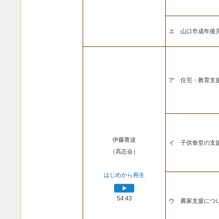
エ 山口市成年後
ア 住宅・教育支
伊藤青波
イ 子供食堂の支
（高志会）
はじめから再生
54:43
ウ 農家支援につ