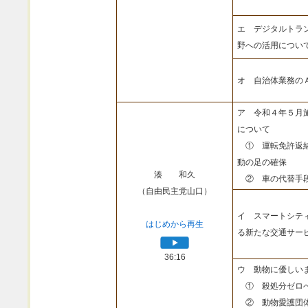
エ デジタルトラ
野への活用につい
オ 自治体業務の
ア 令和４年５月
について
① 運転免許返納
動の足の確保
湊 和久
② 車の代替手段
（自由民主党山口）
イ スマートシテ
はじめから再生
る新たな交通サー
36:16
ウ 動物に優しい
① 殺処分ゼロへ
② 動物愛護団体