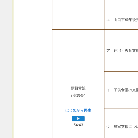
エ 山口市成年後
ア 住宅・教育支
伊藤青波
イ 子供食堂の支
（高志会）
はじめから再生
54:43
ウ 農家支援につ