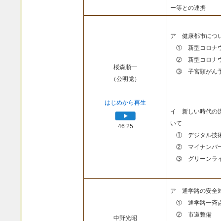
ー等との連携
ア 健康都市につ
① 新型コロナウ
② 新型コロナウ
桜森順一
③ 子宮頸がん予
（公明党）
はじめから再生
イ 新しい時代の
いて
46:25
① デジタル技
② マイナンバ
③ グリーンライ
ア 通学路の安全
① 通学路一斉
② 市道整備
中野光昭