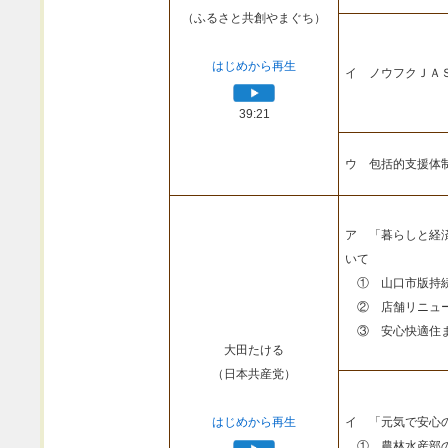
（ふるさと共創やまぐち）
はじめから再生
イ ノウフクＪＡ
39:21
ウ 包括的支援体
ア 「暮らしと経
いて
① 山口市版持続
② 店舗リニュー
③ 安心快適住ま
大田たける
（日本共産党）
はじめから再生
イ 「元気で安心
① 農林水産部