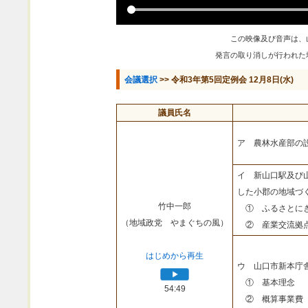
この映像及び音声は、
発言の取り消しが行われた
会議選択
>> 令和3年第5回定例会 12月8日(水)
議員氏名
ア 農林水産部の
イ 新山口駅及び
した小郡の地域づ
竹中一郎
① ふるさとにぎ
（地域政党 やまぐちの風）
② 産業交流拠点
はじめから再生
ウ 山口市新本庁
① 基本理念
54:49
② 概算事業費