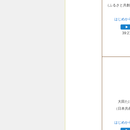
（ふるさと共創
はじめか
39:2
大田た
（日本共
はじめか