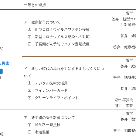
ー等との連携
質問 
答弁 新型コ
ア 健康都市について
症対策担
① 新型コロナウイルスワクチン接種
答弁 総
② 新型コロナウイルス感染への対応
一
③ 子宮頸がん予防ワクチン定期接種
答弁 健康福
党）
質問 
ら再生
答弁 総
イ 新しい時代の流れを力にするまちづくりにつ
いて
答弁 地域生
5
① デジタル技術の活用
答弁 環
② マイナンバーカード
③ グリーンライフ・ポイント
②の再質問 
答弁 市長 
質問 
ア 通学路の安全対策について
答弁 教
① 通学路一斉点検
答弁 都市整
② 市道整備
昭