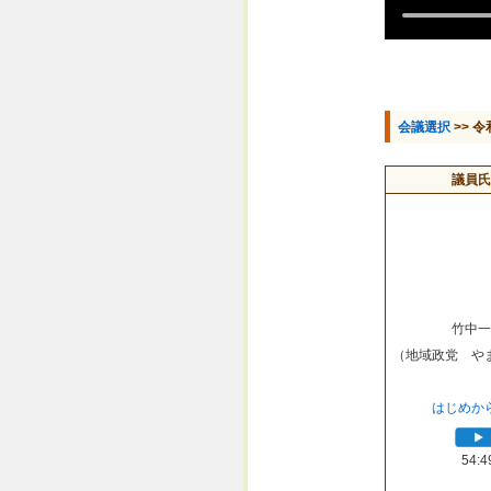
会議選択
>> 令
議員氏
竹中一
（地域政党 や
はじめか
54:4