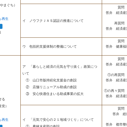
やまぐち）
質問 
答弁 経済産
ら再生
イ ノウフクＪＡＳ認証の推進について
再質問 
答弁 経済産
1
質問 
答弁 健康福
ウ 包括的支援体制の整備について
質問 
答弁 経済産
ア 「暮らしと経済の元気を守り抜く」政策につ
いて
①の再質問 
答弁 経済産
① 山口市版持続化支援金の創設
② 店舗リニューアル助成の創設
①の再々質問 
③ 安心快適住まいる助成事業の拡大
答弁 経済産
ける
産党）
質問 
答弁 総
ら再生
イ 「元気で安心の２１地域づくり」について
答弁 都市整
① 農林水産部の創設