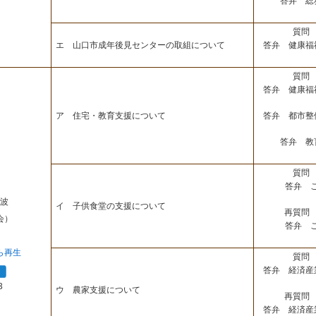
答弁 総
質問 
答弁 健康福
エ 山口市成年後見センターの取組について
質問 
答弁 健康福
答弁 都市整
ア 住宅・教育支援について
答弁 教
質問 
答弁 
波
イ 子供食堂の支援について
再質問 
会）
答弁 
ら再生
質問 
答弁 経済産
3
ウ 農家支援について
再質問 
答弁 経済産