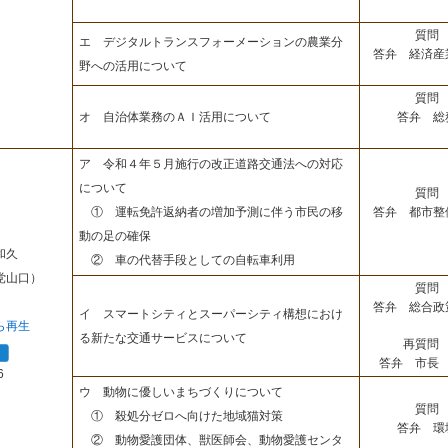
質問 
エ デジタルトランスフォーメーションの農業分
答弁 経済産
野への活用について
質問 
答弁 総
オ 自治体業務のＡＩ活用について
ア 令和４年５月施行の改正道路交通法への対応
について
質問 
答弁 都市整
① 運転免許返納者の増加予測に伴う市民の移
動の足の確保
和久
② 車の代替手段としての自転車利用
党山口）
質問 
答弁 総合政
イ スマートシティとスーパーシティ構想におけ
ら再生
る新たな交通サービスについて
再質問 
答弁 市長 
6
ウ 動物に優しいまちづくりについて
質問 
① 殺処分ゼロへ向けた地域猫対策
答弁 環
② 動物愛護団体、獣医師会、動物愛護センタ