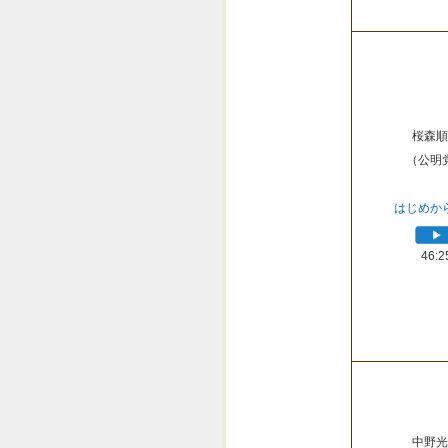
桜森順
（公明
はじめか
46:2
中野光