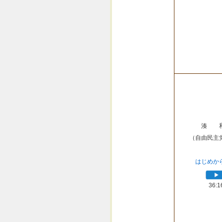
湊 
（自由民主
はじめか
36:1