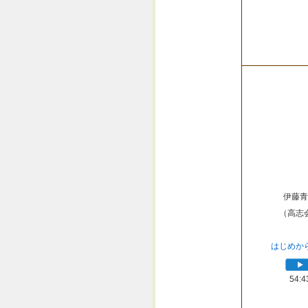
伊藤青
（高志
はじめか
54:4