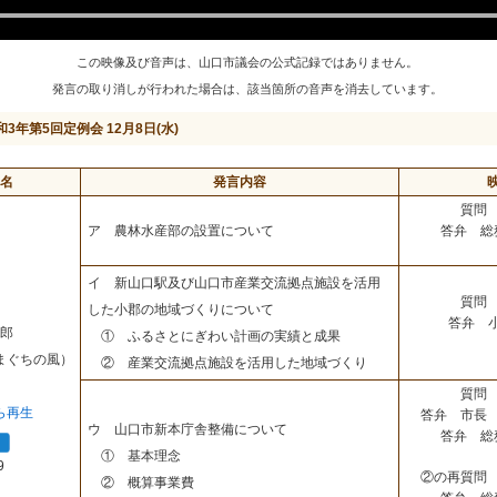
この映像及び音声は、山口市議会の公式記録ではありません。
発言の取り消しが行われた場合は、該当箇所の音声を消去しています。
和3年第5回定例会 12月8日(水)
名
発言内容
質問 
答弁 総
ア 農林水産部の設置について
イ 新山口駅及び山口市産業交流拠点施設を活用
質問 
した小郡の地域づくりについて
答弁 
郎
① ふるさとにぎわい計画の実績と成果
まぐちの風）
② 産業交流拠点施設を活用した地域づくり
質問 
ら再生
答弁 市長 
ウ 山口市新本庁舎整備について
答弁 総
① 基本理念
9
②の再質問 
② 概算事業費