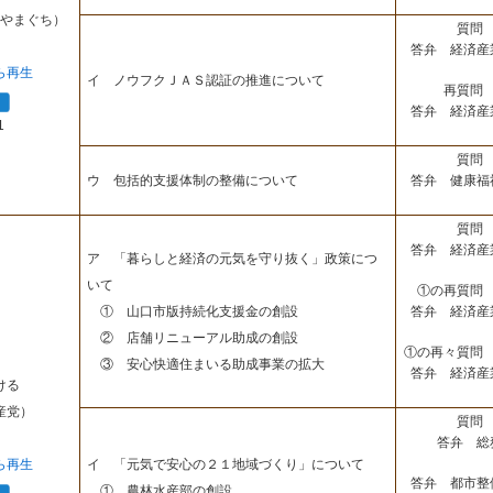
やまぐち）
質問 
答弁 経済産
ら再生
イ ノウフクＪＡＳ認証の推進について
再質問 
答弁 経済産
1
質問 
答弁 健康福
ウ 包括的支援体制の整備について
質問 
答弁 経済産
ア 「暮らしと経済の元気を守り抜く」政策につ
いて
①の再質問 
答弁 経済産
① 山口市版持続化支援金の創設
② 店舗リニューアル助成の創設
①の再々質問 
③ 安心快適住まいる助成事業の拡大
答弁 経済産
ける
産党）
質問 
答弁 総
ら再生
イ 「元気で安心の２１地域づくり」について
答弁 都市整
① 農林水産部の創設