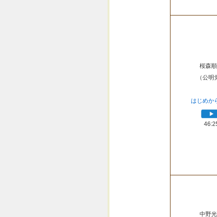
桜森順
（公明
はじめか
46:2
中野光