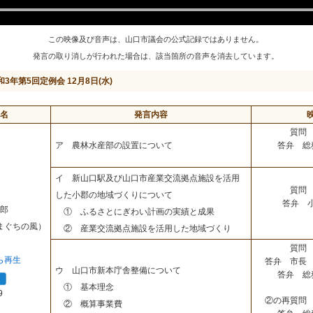
この映像及び音声は、山口市議会の公式記録ではありません。
発言の取り消しが行われた場合は、該当箇所の音声を消去しています。
和3年第5回定例会 12月8日(水)
名
発言内容
質問 
答弁 総
ア 農林水産部の設置について
イ 新山口駅及び山口市産業交流拠点施設を活用
質問 
した小郡の地域づくりについて
答弁 
郎
① ふるさとにぎわい計画の実績と成果
まぐちの風）
② 産業交流拠点施設を活用した地域づくり
質問 
ら再生
答弁 市長 
ウ 山口市新本庁舎整備について
答弁 総
① 基本理念
9
②の再質問 
② 概算事業費