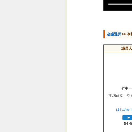
会議選択
>> 令
議員氏
竹中一
（地域政党 や
はじめか
54:4