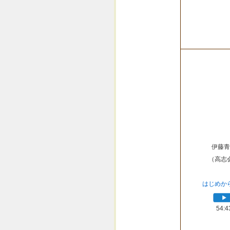
伊藤青
（高志
はじめか
54:4