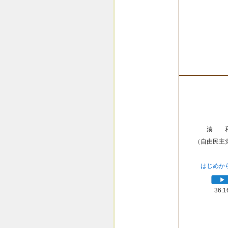
湊 
（自由民主
はじめか
36:1