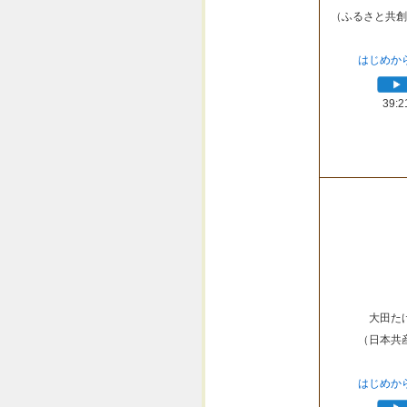
（ふるさと共創
はじめか
39:2
大田た
（日本共
はじめか