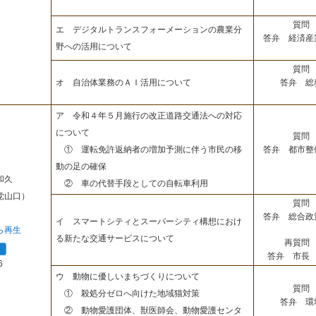
質問 
エ デジタルトランスフォーメーションの農業分
答弁 経済産
野への活用について
質問 
答弁 総
オ 自治体業務のＡＩ活用について
ア 令和４年５月施行の改正道路交通法への対応
について
質問 
答弁 都市整
① 運転免許返納者の増加予測に伴う市民の移
動の足の確保
和久
② 車の代替手段としての自転車利用
党山口）
質問 
答弁 総合政
イ スマートシティとスーパーシティ構想におけ
ら再生
る新たな交通サービスについて
再質問 
答弁 市長 
6
ウ 動物に優しいまちづくりについて
質問 
① 殺処分ゼロへ向けた地域猫対策
答弁 環
② 動物愛護団体、獣医師会、動物愛護センタ