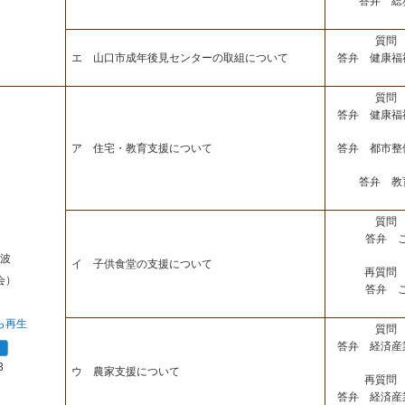
答弁 総
質問 
答弁 健康福
エ 山口市成年後見センターの取組について
質問 
答弁 健康福
答弁 都市整
ア 住宅・教育支援について
答弁 教
質問 
答弁 
波
イ 子供食堂の支援について
再質問 
会）
答弁 
ら再生
質問 
答弁 経済産
3
ウ 農家支援について
再質問 
答弁 経済産