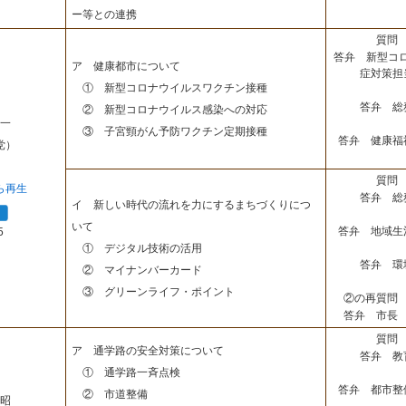
ー等との連携
質問 
答弁 新型コ
ア 健康都市について
症対策担
① 新型コロナウイルスワクチン接種
答弁 総
② 新型コロナウイルス感染への対応
一
③ 子宮頸がん予防ワクチン定期接種
答弁 健康福
党）
質問 
ら再生
答弁 総
イ 新しい時代の流れを力にするまちづくりにつ
いて
答弁 地域生
5
① デジタル技術の活用
答弁 環
② マイナンバーカード
③ グリーンライフ・ポイント
②の再質問 
答弁 市長 
質問 
ア 通学路の安全対策について
答弁 教
① 通学路一斉点検
答弁 都市整
② 市道整備
昭