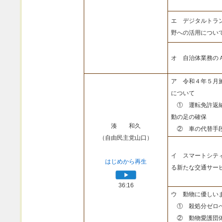
エ デジタルトラ
野への活用につい
オ 自治体業務の
ア 令和４年５月
について
① 運転免許返納
動の足の確保
湊 和久
② 車の代替手段
（自由民主党山口）
イ スマートシテ
はじめから再生
る新たな交通サー
36:16
ウ 動物に優しい
① 殺処分ゼロへ
② 動物愛護団体