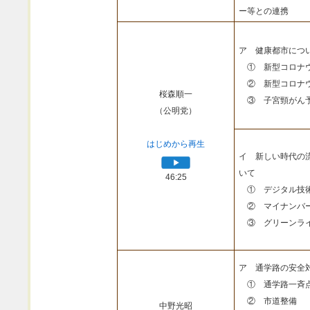
ー等との連携
ア 健康都市につ
① 新型コロナウ
② 新型コロナウ
桜森順一
③ 子宮頸がん予
（公明党）
はじめから再生
イ 新しい時代の
いて
46:25
① デジタル技
② マイナンバ
③ グリーンライ
ア 通学路の安全
① 通学路一斉
② 市道整備
中野光昭