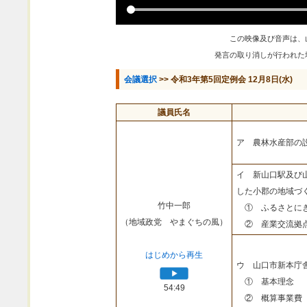
この映像及び音声は、
発言の取り消しが行われた
会議選択
>> 令和3年第5回定例会 12月8日(水)
議員氏名
ア 農林水産部の
イ 新山口駅及び
した小郡の地域づ
竹中一郎
① ふるさとにぎ
（地域政党 やまぐちの風）
② 産業交流拠点
はじめから再生
ウ 山口市新本庁
① 基本理念
54:49
② 概算事業費