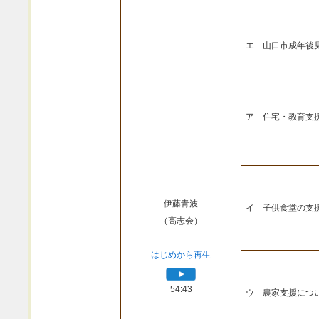
エ 山口市成年後
ア 住宅・教育支
伊藤青波
イ 子供食堂の支
（高志会）
はじめから再生
54:43
ウ 農家支援につ