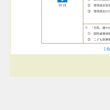
55:16
② 環境保全型
③ 環境保全のた
ウ 「元気、健や
① 国民健康保険
② こども医療費
[