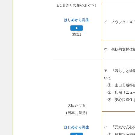
（ふるさと共創やまぐち）
はじめから再生
イ ノウフクＪＡ
39:21
ウ 包括的支援体
ア 「暮らしと経
いて
① 山口市版持続
② 店舗リニュー
③ 安心快適住ま
大田たける
（日本共産党）
はじめから再生
イ 「元気で安心
① 農林水産部