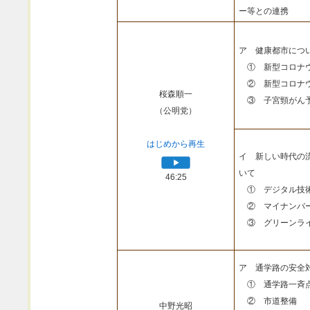
ー等との連携
ア 健康都市につ
① 新型コロナウ
② 新型コロナウ
桜森順一
③ 子宮頸がん予
（公明党）
はじめから再生
イ 新しい時代の
いて
46:25
① デジタル技
② マイナンバ
③ グリーンライ
ア 通学路の安全
① 通学路一斉
② 市道整備
中野光昭