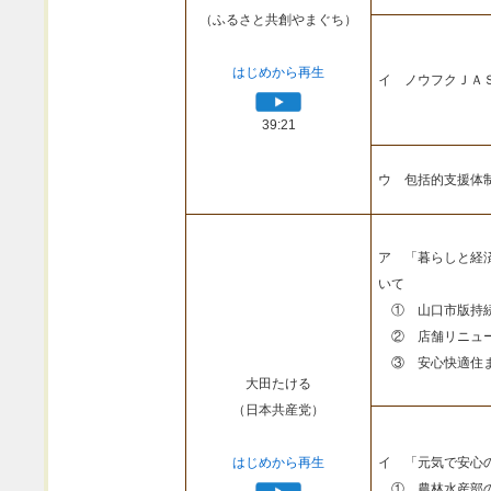
（ふるさと共創やまぐち）
はじめから再生
イ ノウフクＪＡ
39:21
ウ 包括的支援体
ア 「暮らしと経
いて
① 山口市版持続
② 店舗リニュー
③ 安心快適住ま
大田たける
（日本共産党）
はじめから再生
イ 「元気で安心
① 農林水産部