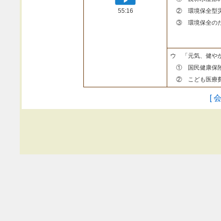
55:16
② 環境保全型
③ 環境保全のた
ウ 「元気、健や
① 国民健康保険
② こども医療費
[