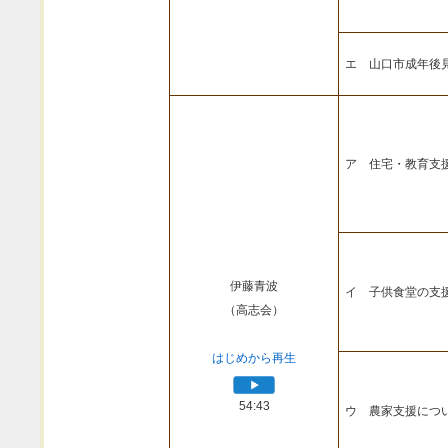
エ 山口市成年後
ア 住宅・教育支
伊藤青波
イ 子供食堂の支
（高志会）
はじめから再生
54:43
ウ 農家支援につ