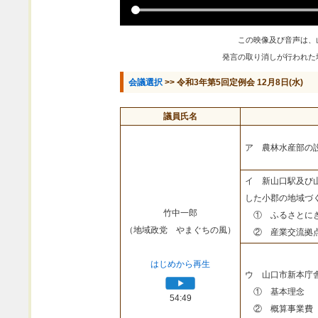
この映像及び音声は、
発言の取り消しが行われた
会議選択
>> 令和3年第5回定例会 12月8日(水)
議員氏名
ア 農林水産部の
イ 新山口駅及び
した小郡の地域づ
竹中一郎
① ふるさとにぎ
（地域政党 やまぐちの風）
② 産業交流拠点
はじめから再生
ウ 山口市新本庁
① 基本理念
54:49
② 概算事業費