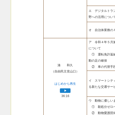
エ デジタルトラ
野への活用につい
オ 自治体業務の
ア 令和４年５月
について
① 運転免許返納
動の足の確保
湊 和久
② 車の代替手段
（自由民主党山口）
イ スマートシテ
はじめから再生
る新たな交通サー
36:16
ウ 動物に優しい
① 殺処分ゼロへ
② 動物愛護団体