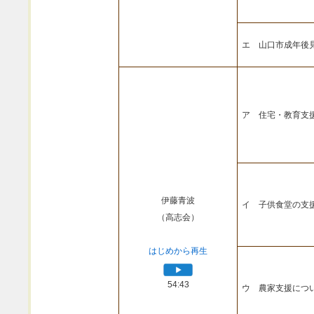
エ 山口市成年後
ア 住宅・教育支
伊藤青波
イ 子供食堂の支
（高志会）
はじめから再生
54:43
ウ 農家支援につ