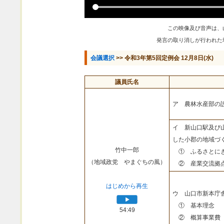
この映像及び音声は、
発言の取り消しが行われた
会議選択
>> 令和3年第5回定例会 12月8日(水)
議員氏名
ア 農林水産部の
イ 新山口駅及び
した小郡の地域づ
竹中一郎
① ふるさとにぎ
（地域政党 やまぐちの風）
② 産業交流拠点
はじめから再生
ウ 山口市新本庁
① 基本理念
54:49
② 概算事業費