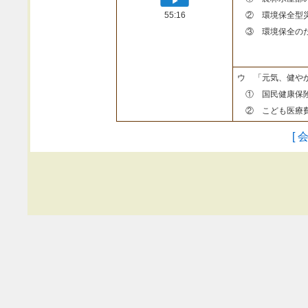
55:16
② 環境保全型
③ 環境保全のた
ウ 「元気、健や
① 国民健康保険
② こども医療費
[