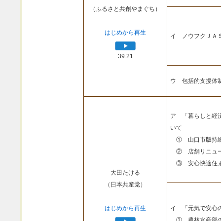
（ふるさと共創やまぐち）
はじめから再生
イ ノウフクＪＡ
39:21
ウ 包括的支援体
ア 「暮らしと経
いて
① 山口市版持続
② 店舗リニュー
③ 安心快適住ま
大田たける
（日本共産党）
はじめから再生
イ 「元気で安心
① 農林水産部