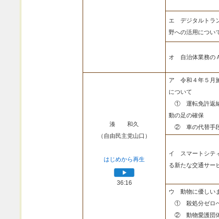
エ デジタルトラ
野への活用につい
オ 自治体業務の
ア 令和４年５月
について
① 運転免許返納
動の足の確保
湊 和久
② 車の代替手段
（自由民主党山口）
イ スマートシテ
はじめから再生
る新たな交通サー
36:16
ウ 動物に優しい
① 殺処分ゼロへ
② 動物愛護団体