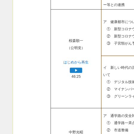
ー等との連携
ア 健康都市につ
① 新型コロナウ
② 新型コロナウ
桜森順一
③ 子宮頸がん予
（公明党）
はじめから再生
イ 新しい時代の
いて
46:25
① デジタル技
② マイナンバ
③ グリーンライ
ア 通学路の安全
① 通学路一斉
② 市道整備
中野光昭