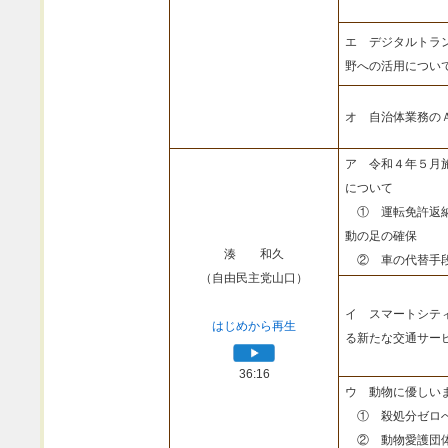
エ デジタルトラ
野への活用につい
オ 自治体業務の
ア 令和４年５月
について
① 運転免許返納
動の足の確保
湊 和久
② 車の代替手段
（自由民主党山口）
イ スマートシテ
はじめから再生
る新たな交通サー
36:16
ウ 動物に優しい
① 殺処分ゼロへ
② 動物愛護団体