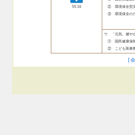
55:16
② 環境保全型
③ 環境保全のた
ウ 「元気、健や
① 国民健康保険
② こども医療費
[