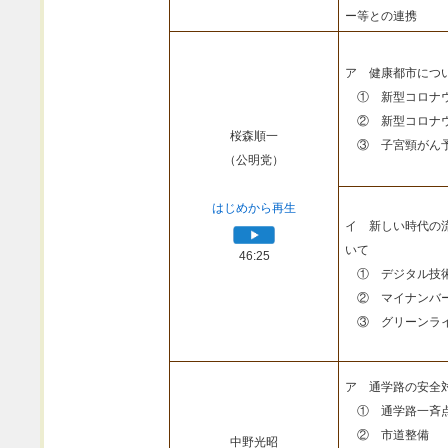
ー等との連携
ア 健康都市につ
① 新型コロナウ
② 新型コロナウ
桜森順一
③ 子宮頸がん予
（公明党）
はじめから再生
イ 新しい時代の
いて
46:25
① デジタル技
② マイナンバ
③ グリーンライ
ア 通学路の安全
① 通学路一斉
② 市道整備
中野光昭