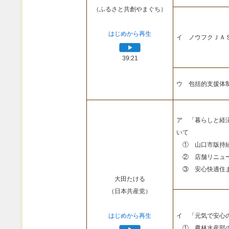
（ふるさと共創やまぐち）
はじめから再生
イ ノウフクＪＡ
39:21
ウ 包括的支援体
ア 「暮らしと経
いて
① 山口市版持続
② 店舗リニュー
③ 安心快適住ま
大田たける
（日本共産党）
はじめから再生
イ 「元気で安心
① 農林水産部