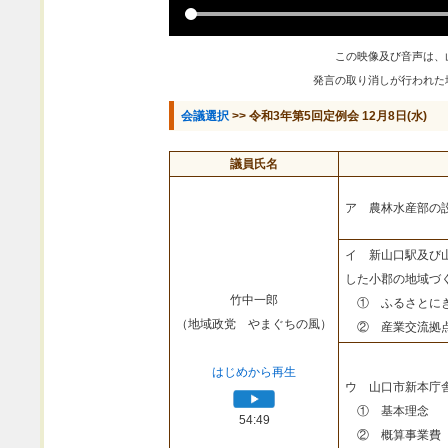
この映像及び音声は、
発言の取り消しが行われた
会議選択
>> 令和3年第5回定例会 12月8日(水)
議員氏名
ア 農林水産部の
イ 新山口駅及び
した小郡の地域づ
竹中一郎
① ふるさとにぎ
（地域政党 やまぐちの風）
② 産業交流拠点
はじめから再生
ウ 山口市新本庁
① 基本理念
54:49
② 概算事業費