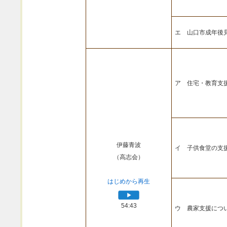
エ 山口市成年後
ア 住宅・教育支
伊藤青波
イ 子供食堂の支
（高志会）
はじめから再生
54:43
ウ 農家支援につ