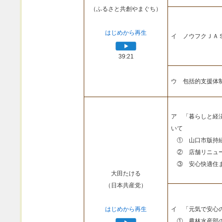
（ふるさと共創やまぐち）
はじめから再生
イ ノウフクＪＡ
39:21
ウ 包括的支援体
ア 「暮らしと経
いて
① 山口市版持続
② 店舗リニュー
③ 安心快適住ま
大田たける
（日本共産党）
はじめから再生
イ 「元気で安心
① 農林水産部