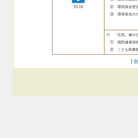
55:16
② 環境保全型
③ 環境保全のた
ウ 「元気、健や
① 国民健康保険
② こども医療費
[