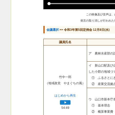
この映像及び音声は、
発言の取り消しが行われた
会議選択
>> 令和3年第5回定例会 12月8日(水)
議員氏名
ア 農林水産部の
イ 新山口駅及び
した小郡の地域づ
竹中一郎
① ふるさとにぎ
（地域政党 やまぐちの風）
② 産業交流拠点
はじめから再生
ウ 山口市新本庁
① 基本理念
54:49
② 概算事業費