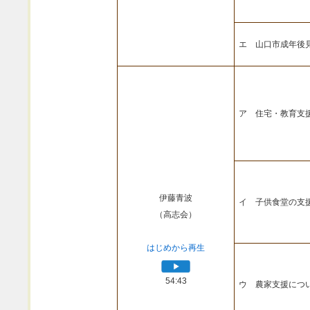
エ 山口市成年後
ア 住宅・教育支
伊藤青波
イ 子供食堂の支
（高志会）
はじめから再生
54:43
ウ 農家支援につ