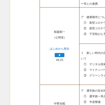
ー等との連携
ア 健康都市につ
① 新型コロナウ
② 新型コロナウ
桜森順一
③ 子宮頸がん予
（公明党）
はじめから再生
イ 新しい時代の
いて
46:25
① デジタル技
② マイナンバ
③ グリーンライ
ア 通学路の安全
① 通学路一斉
② 市道整備
中野光昭