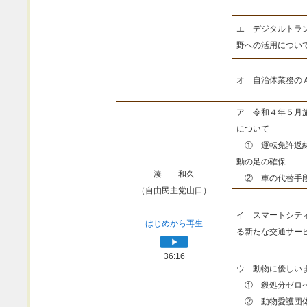
エ デジタルトラ
野への活用につい
オ 自治体業務の
ア 令和４年５月
について
① 運転免許返納
動の足の確保
湊 和久
② 車の代替手段
（自由民主党山口）
イ スマートシテ
はじめから再生
る新たな交通サー
36:16
ウ 動物に優しい
① 殺処分ゼロへ
② 動物愛護団体