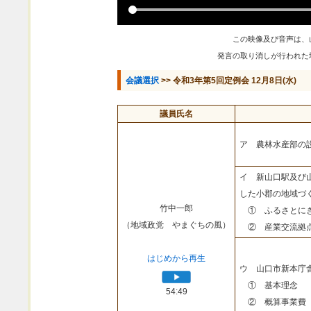
この映像及び音声は、
発言の取り消しが行われた
会議選択
>> 令和3年第5回定例会 12月8日(水)
議員氏名
ア 農林水産部の
イ 新山口駅及び
した小郡の地域づ
竹中一郎
① ふるさとにぎ
（地域政党 やまぐちの風）
② 産業交流拠点
はじめから再生
ウ 山口市新本庁
① 基本理念
54:49
② 概算事業費