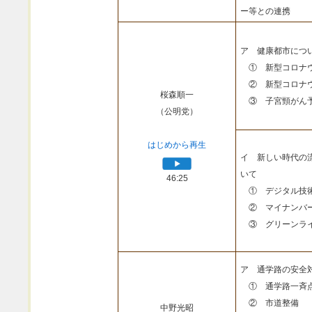
ー等との連携
ア 健康都市につ
① 新型コロナウ
② 新型コロナウ
桜森順一
③ 子宮頸がん予
（公明党）
はじめから再生
イ 新しい時代の
いて
46:25
① デジタル技
② マイナンバ
③ グリーンライ
ア 通学路の安全
① 通学路一斉
② 市道整備
中野光昭