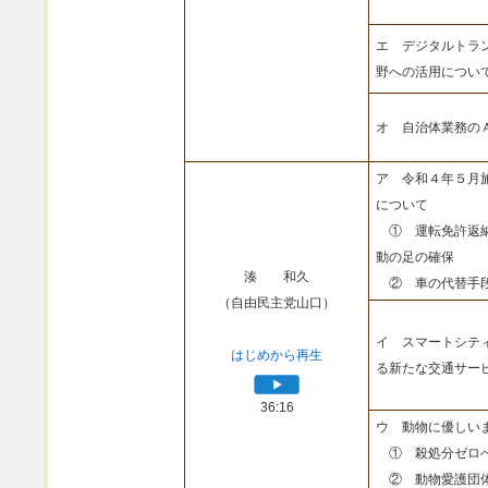
エ デジタルトラ
野への活用につい
オ 自治体業務の
ア 令和４年５月
について
① 運転免許返納
動の足の確保
湊 和久
② 車の代替手段
（自由民主党山口）
イ スマートシテ
はじめから再生
る新たな交通サー
36:16
ウ 動物に優しい
① 殺処分ゼロへ
② 動物愛護団体