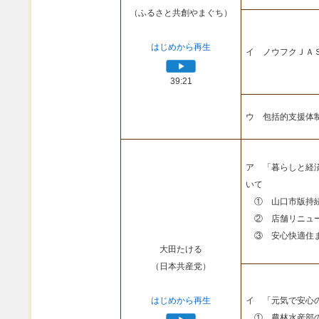
（ふるさと共創やまぐち）
はじめから再生
イ ノウフクＪＡ
39:21
ウ 包括的支援体
ア 「暮らしと経
いて
① 山口市版持続
② 店舗リニュー
③ 安心快適住ま
大田たける
（日本共産党）
はじめから再生
イ 「元気で安心
① 農林水産部