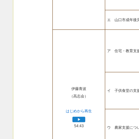
エ 山口市成年後
ア 住宅・教育支
伊藤青波
イ 子供食堂の支
（高志会）
はじめから再生
54:43
ウ 農家支援につ