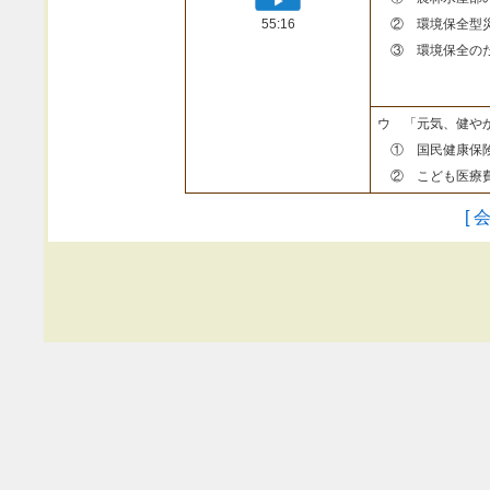
55:16
② 環境保全型
③ 環境保全のた
ウ 「元気、健や
① 国民健康保険
② こども医療費
[