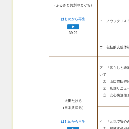
（ふるさと共創やまぐち）
はじめから再生
イ ノウフクＪＡ
39:21
ウ 包括的支援体
ア 「暮らしと経
いて
① 山口市版持続
② 店舗リニュー
③ 安心快適住ま
大田たける
（日本共産党）
はじめから再生
イ 「元気で安心
① 農林水産部