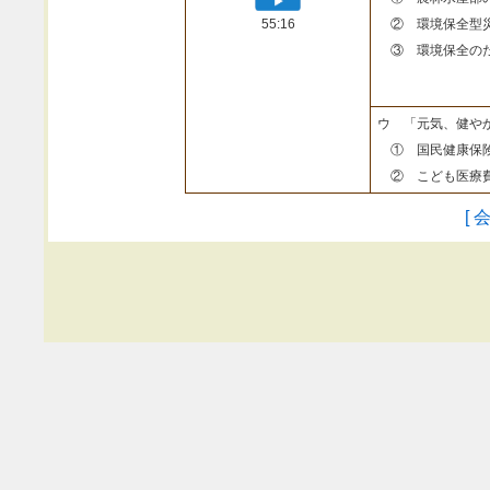
55:16
② 環境保全型
③ 環境保全のた
ウ 「元気、健や
① 国民健康保険
② こども医療費
[