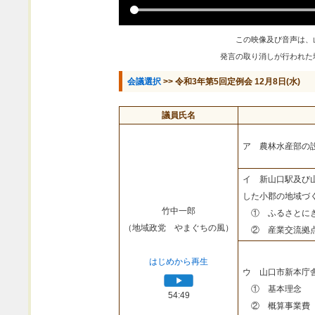
この映像及び音声は、
発言の取り消しが行われた
会議選択
>> 令和3年第5回定例会 12月8日(水)
議員氏名
ア 農林水産部の
イ 新山口駅及び
した小郡の地域づ
竹中一郎
① ふるさとにぎ
（地域政党 やまぐちの風）
② 産業交流拠点
はじめから再生
ウ 山口市新本庁
① 基本理念
54:49
② 概算事業費