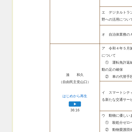
エ デジタルトラ
野への活用につい
オ 自治体業務の
ア 令和４年５月
について
① 運転免許返納
動の足の確保
湊 和久
② 車の代替手段
（自由民主党山口）
イ スマートシテ
はじめから再生
る新たな交通サー
36:16
ウ 動物に優しい
① 殺処分ゼロへ
② 動物愛護団体