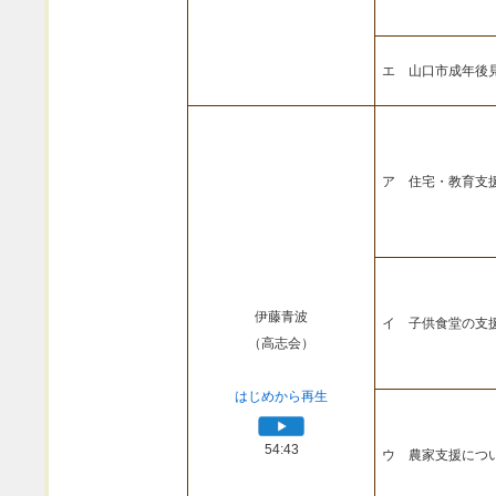
エ 山口市成年後
ア 住宅・教育支
伊藤青波
イ 子供食堂の支
（高志会）
はじめから再生
54:43
ウ 農家支援につ