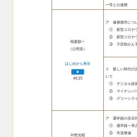
ー等との連携
ア 健康都市につ
① 新型コロナウ
② 新型コロナウ
桜森順一
③ 子宮頸がん予
（公明党）
はじめから再生
イ 新しい時代の
いて
46:25
① デジタル技
② マイナンバ
③ グリーンライ
ア 通学路の安全
① 通学路一斉
② 市道整備
中野光昭