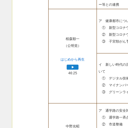
ー等との連携
ア 健康都市につ
① 新型コロナウ
② 新型コロナウ
桜森順一
③ 子宮頸がん予
（公明党）
はじめから再生
イ 新しい時代の
いて
46:25
① デジタル技
② マイナンバ
③ グリーンライ
ア 通学路の安全
① 通学路一斉
② 市道整備
中野光昭