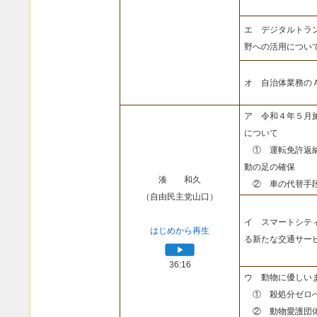
エ デジタルトラ
野への活用につい
オ 自治体業務の
ア 令和４年５月
について
① 運転免許返納
動の足の確保
湊 和久
② 車の代替手段
（自由民主党山口）
イ スマートシテ
はじめから再生
る新たな交通サー
36:16
ウ 動物に優しい
① 殺処分ゼロへ
② 動物愛護団体