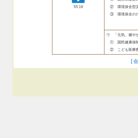
55:16
② 環境保全型
③ 環境保全のた
ウ 「元気、健や
① 国民健康保険
② こども医療費
[