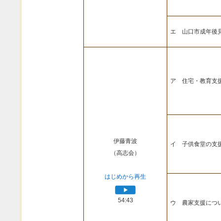
エ 山口市成年後
ア 住宅・教育支
伊藤青波
イ 子供食堂の支
（高志会）
はじめから再生
54:43
ウ 農家支援につ