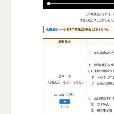
この映像及び音声は、
発言の取り消しが行われた
会議選択
>> 令和3年第5回定例会 12月8日(水)
議員氏名
ア 農林水産部の
イ 新山口駅及び
した小郡の地域づ
竹中一郎
① ふるさとにぎ
（地域政党 やまぐちの風）
② 産業交流拠点
はじめから再生
ウ 山口市新本庁
① 基本理念
54:49
② 概算事業費