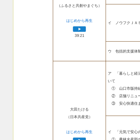
（ふるさと共創やまぐち）
はじめから再生
イ ノウフクＪＡ
39:21
ウ 包括的支援体
ア 「暮らしと経
いて
① 山口市版持続
② 店舗リニュー
③ 安心快適住ま
大田たける
（日本共産党）
はじめから再生
イ 「元気で安心
① 農林水産部