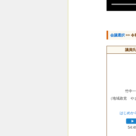
会議選択
>> 令
議員氏
竹中一
（地域政党 や
はじめか
54:4