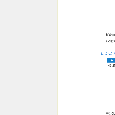
桜森順
（公明
はじめか
46:2
中野光