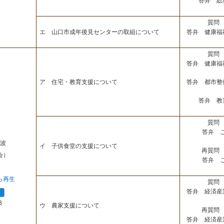
答弁 総
質問 
答弁 健康福
エ 山口市成年後見センターの取組について
質問 
答弁 健康福
答弁 都市整
ア 住宅・教育支援について
答弁 教
質問 
答弁 
波
イ 子供食堂の支援について
再質問 
会）
答弁 
ら再生
質問 
答弁 経済産
3
ウ 農家支援について
再質問 
答弁 経済産