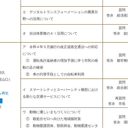
質問 
エ デジタルトランスフォーメーションの農業分
答弁 経済産
野への活用について
質問 
答弁 総
オ 自治体業務のＡＩ活用について
ア 令和４年５月施行の改正道路交通法への対応
について
質問 
答弁 都市整
① 運転免許返納者の増加予測に伴う市民の移
動の足の確保
和久
② 車の代替手段としての自転車利用
党山口）
質問 
答弁 総合政
イ スマートシティとスーパーシティ構想におけ
ら再生
る新たな交通サービスについて
再質問 
答弁 市長 
6
ウ 動物に優しいまちづくりについて
質問 
① 殺処分ゼロへ向けた地域猫対策
答弁 環
② 動物愛護団体、獣医師会、動物愛護センタ