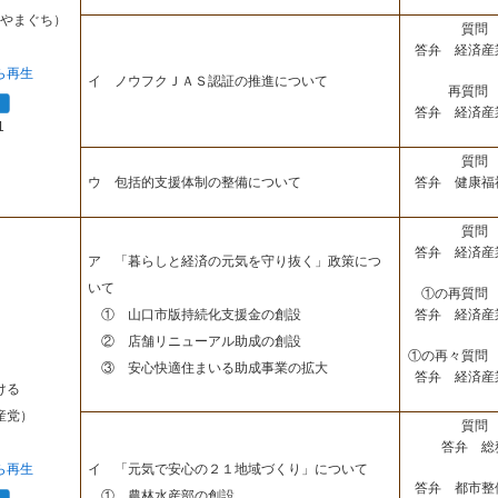
やまぐち）
質問 
答弁 経済産
ら再生
イ ノウフクＪＡＳ認証の推進について
再質問 
答弁 経済産
1
質問 
答弁 健康福
ウ 包括的支援体制の整備について
質問 
答弁 経済産
ア 「暮らしと経済の元気を守り抜く」政策につ
いて
①の再質問 
答弁 経済産
① 山口市版持続化支援金の創設
② 店舗リニューアル助成の創設
①の再々質問 
③ 安心快適住まいる助成事業の拡大
答弁 経済産
ける
産党）
質問 
答弁 総
ら再生
イ 「元気で安心の２１地域づくり」について
答弁 都市整
① 農林水産部の創設