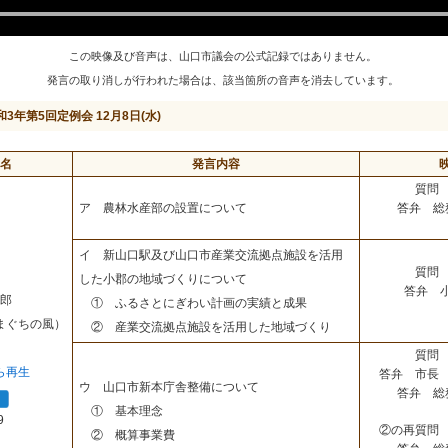
この映像及び音声は、山口市議会の公式記録ではありません。
発言の取り消しが行われた場合は、該当箇所の音声を消去しています。
和3年第5回定例会 12月8日(水)
名
発言内容
質問 
答弁 総
ア 農林水産部の設置について
イ 新山口駅及び山口市産業交流拠点施設を活用
質問 
した小郡の地域づくりについて
答弁 
郎
① ふるさとにぎわい計画の実績と成果
まぐちの風）
② 産業交流拠点施設を活用した地域づくり
質問 
ら再生
答弁 市長 
ウ 山口市新本庁舎整備について
答弁 総
① 基本理念
9
②の再質問 
② 概算事業費