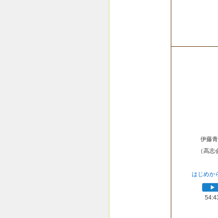
伊藤青
（高志
はじめか
54:4