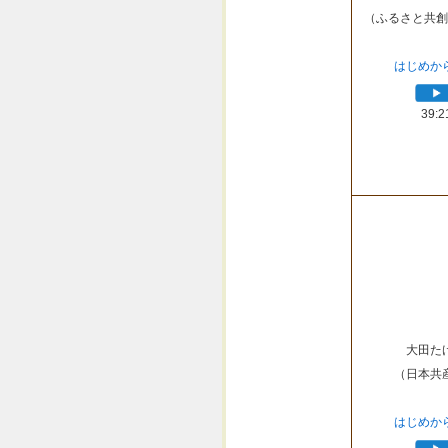
（ふるさと共創
はじめか
39:2
大田た
（日本共
はじめか