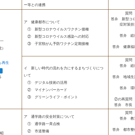
ー等との連携
質問 
答弁 新型コ
ア 健康都市について
症対策担
① 新型コロナウイルスワクチン接種
答弁 総
② 新型コロナウイルス感染への対応
一
③ 子宮頸がん予防ワクチン定期接種
答弁 健康福
党）
質問 
ら再生
答弁 総
イ 新しい時代の流れを力にするまちづくりにつ
いて
答弁 地域生
5
① デジタル技術の活用
答弁 環
② マイナンバーカード
③ グリーンライフ・ポイント
②の再質問 
答弁 市長 
質問 
ア 通学路の安全対策について
答弁 教
① 通学路一斉点検
答弁 都市整
② 市道整備
昭