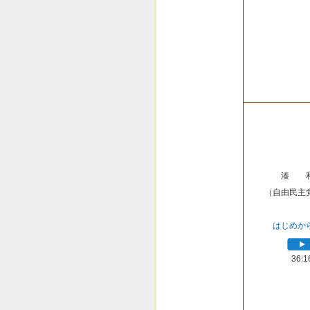
湊 
（自由民主
はじめか
36:1