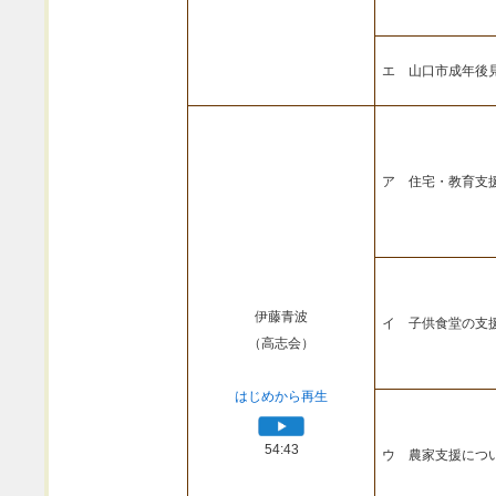
エ 山口市成年後
ア 住宅・教育支
伊藤青波
イ 子供食堂の支
（高志会）
はじめから再生
54:43
ウ 農家支援につ