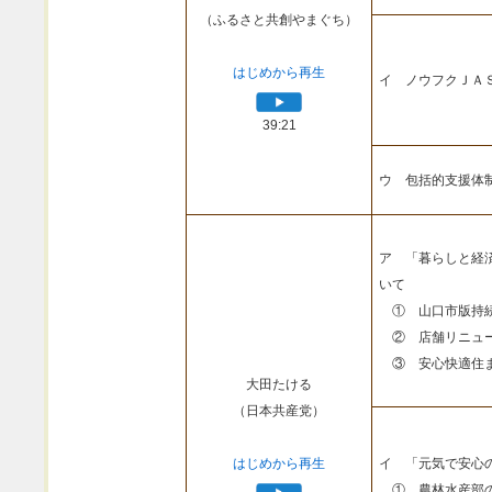
（ふるさと共創やまぐち）
はじめから再生
イ ノウフクＪＡ
39:21
ウ 包括的支援体
ア 「暮らしと経
いて
① 山口市版持続
② 店舗リニュー
③ 安心快適住ま
大田たける
（日本共産党）
はじめから再生
イ 「元気で安心
① 農林水産部