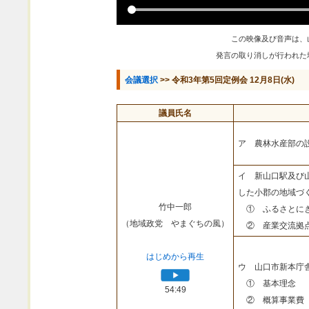
この映像及び音声は、
発言の取り消しが行われた
会議選択
>> 令和3年第5回定例会 12月8日(水)
議員氏名
ア 農林水産部の
イ 新山口駅及び
した小郡の地域づ
竹中一郎
① ふるさとにぎ
（地域政党 やまぐちの風）
② 産業交流拠点
はじめから再生
ウ 山口市新本庁
① 基本理念
54:49
② 概算事業費