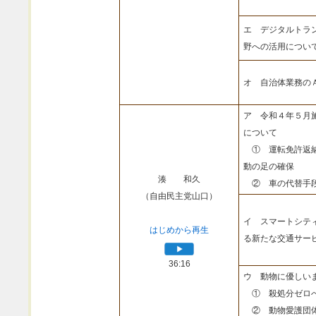
エ デジタルトラ
野への活用につい
オ 自治体業務の
ア 令和４年５月
について
① 運転免許返納
動の足の確保
湊 和久
② 車の代替手段
（自由民主党山口）
イ スマートシテ
はじめから再生
る新たな交通サー
36:16
ウ 動物に優しい
① 殺処分ゼロへ
② 動物愛護団体