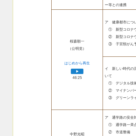
ー等との連携
ア 健康都市につ
① 新型コロナウ
② 新型コロナウ
桜森順一
③ 子宮頸がん予
（公明党）
はじめから再生
イ 新しい時代の
いて
46:25
① デジタル技
② マイナンバ
③ グリーンライ
ア 通学路の安全
① 通学路一斉
② 市道整備
中野光昭