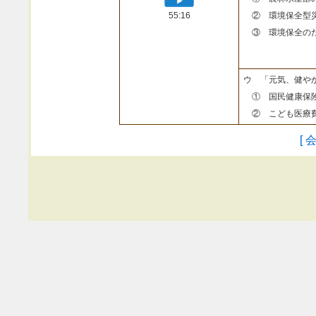
55:16
② 環境保全型
③ 環境保全のた
ウ 「元気、健や
① 国民健康保険
② こども医療費
[