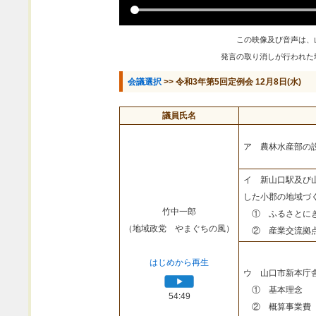
この映像及び音声は、
発言の取り消しが行われた
会議選択
>> 令和3年第5回定例会 12月8日(水)
議員氏名
ア 農林水産部の
イ 新山口駅及び
した小郡の地域づ
竹中一郎
① ふるさとにぎ
（地域政党 やまぐちの風）
② 産業交流拠点
はじめから再生
ウ 山口市新本庁
① 基本理念
54:49
② 概算事業費