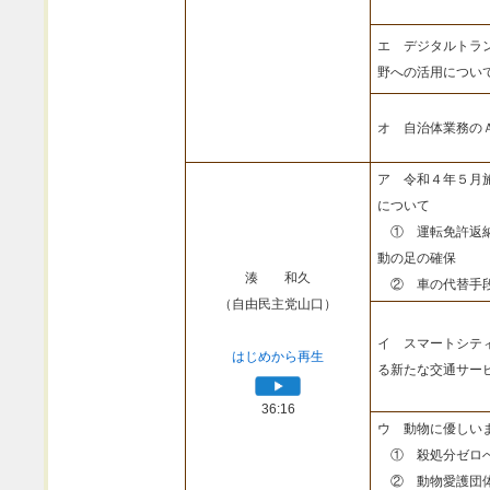
エ デジタルトラ
野への活用につい
オ 自治体業務の
ア 令和４年５月
について
① 運転免許返納
動の足の確保
湊 和久
② 車の代替手段
（自由民主党山口）
イ スマートシテ
はじめから再生
る新たな交通サー
36:16
ウ 動物に優しい
① 殺処分ゼロへ
② 動物愛護団体