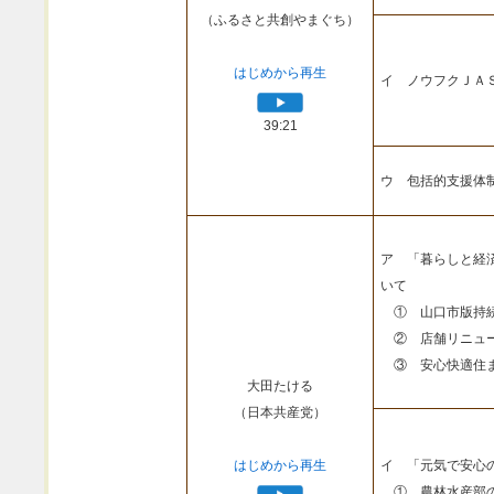
（ふるさと共創やまぐち）
はじめから再生
イ ノウフクＪＡ
39:21
ウ 包括的支援体
ア 「暮らしと経
いて
① 山口市版持続
② 店舗リニュー
③ 安心快適住ま
大田たける
（日本共産党）
はじめから再生
イ 「元気で安心
① 農林水産部