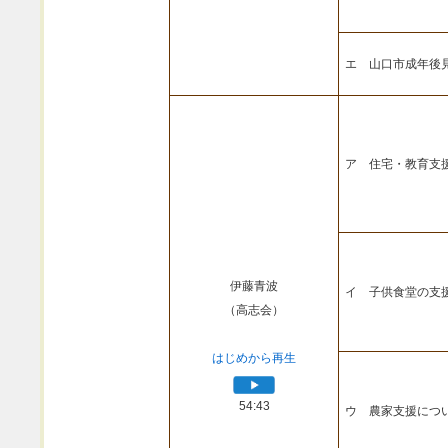
エ 山口市成年後
ア 住宅・教育支
伊藤青波
イ 子供食堂の支
（高志会）
はじめから再生
54:43
ウ 農家支援につ