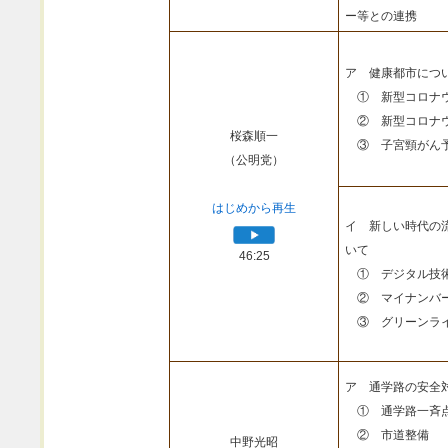
ー等との連携
ア 健康都市につ
① 新型コロナウ
② 新型コロナウ
桜森順一
③ 子宮頸がん予
（公明党）
はじめから再生
イ 新しい時代の
いて
46:25
① デジタル技
② マイナンバ
③ グリーンライ
ア 通学路の安全
① 通学路一斉
② 市道整備
中野光昭