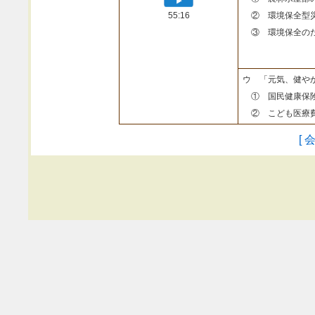
55:16
② 環境保全型
③ 環境保全のた
ウ 「元気、健や
① 国民健康保険
② こども医療費
[