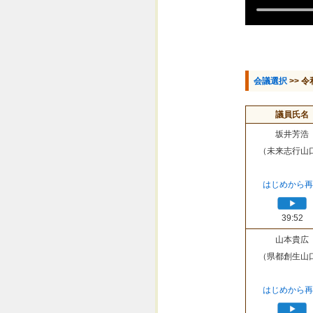
会議選択
>> 令
議員氏名
坂井芳浩
（未来志行山
はじめから再
39:52
山本貴広
（県都創生山
はじめから再