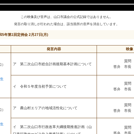
この映像及び音声は、山口市議会の公式記録ではありません。
発言の取り消しが行われた場合は、該当箇所の音声を消去しています。
和5年第1回定例会 2月27日(月)
発言内容
映像
質問 
ア 第二次山口市総合計画後期基本計画について
口）
答弁 市長 
生
質問 
イ 令和５年度当初予算について
答弁 市長 
質問 
ア 農山村エリアの地域活性化について
口）
答弁 市長 
生
イ 第二次山口市行政改革大綱後期推進計画（山
質問 
答弁 市長 