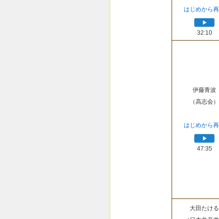
はじめから再
32:10
伊藤青波
（高志会）
はじめから再
47:35
大田たける