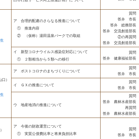
口市行政サービス向上推進計画）について
質問 
答弁 市長 
ア 合理的配慮のさらなる推進について
答弁 総務部長 
① 推進内容
答弁 交流創造部長 
② （仮称）湯田温泉パークでの取組
②の再質問 
生
答弁 交流創造部長 
イ 新型コロナウイルス感染症対応について
質問 
答弁 健康福祉部長 
① ２類相当から５類への移行
質問 
ア ポストコロナのまちづくりについて
答弁 市長 
山口）
質問 
イ ＧＸの推進について
答弁 市長 
生
質問 
答弁 農林水産部長 
ウ 地産地消の推進について
再質問 
答弁 農林水産部長 
ア 今後の財政運営について
質問 
）
① 実質公債費比率と将来負担比率
答弁 市長 