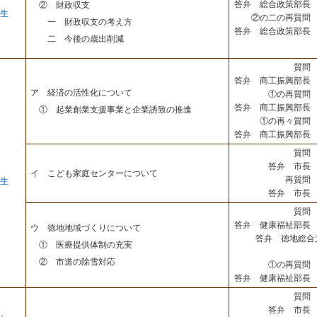
答弁 総合政策部長 
② 財政収支
生
②の二の再質問 
一 財政収支の考え方
答弁 総合政策部長 
二 今後の歳出削減
質問 
答弁 商工振興部長 
ア 経済の活性化について
①の再質問 
答弁 商工振興部長 
① 起業創業支援事業と企業誘致の推進
①の再々質問 
答弁 商工振興部長 
質問 
答弁 市長 
イ こども家庭センターについて
再質問 
生
答弁 市長 
質問 
答弁 健康福祉部長 
ウ 徳地地域づくりについて
答弁 徳地総合
① 医療提供体制の充実
② 市道の除雪対応
①の再質問 
答弁 健康福祉部長 
質問 
答弁 市長 