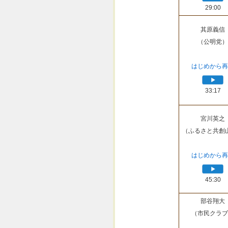
29:00
其原義信
（公明党）
はじめから再
33:17
宮川英之
（ふるさと共創
はじめから再
45:30
部谷翔大
（市民クラブ