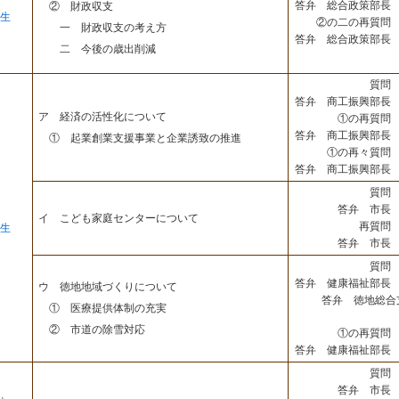
答弁 総合政策部長 
② 財政収支
生
②の二の再質問 
一 財政収支の考え方
答弁 総合政策部長 
二 今後の歳出削減
質問 
答弁 商工振興部長 
ア 経済の活性化について
①の再質問 
答弁 商工振興部長 
① 起業創業支援事業と企業誘致の推進
①の再々質問 
答弁 商工振興部長 
質問 
答弁 市長 
イ こども家庭センターについて
再質問 
生
答弁 市長 
質問 
答弁 健康福祉部長 
ウ 徳地地域づくりについて
答弁 徳地総合
① 医療提供体制の充実
② 市道の除雪対応
①の再質問 
答弁 健康福祉部長 
質問 
答弁 市長 