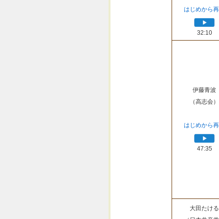
はじめから再
32:10
伊藤青波
（高志会）
はじめから再
47:35
大田たける