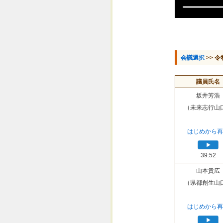
会議選択
>> 令
議員氏名
坂井芳浩
（未来志行山
はじめから再
39:52
山本貴広
（県都創生山
はじめから再