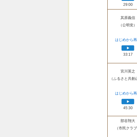
29:00
其原義信
（公明党）
はじめから再
33:17
宮川英之
（ふるさと共創
はじめから再
45:30
部谷翔大
（市民クラブ