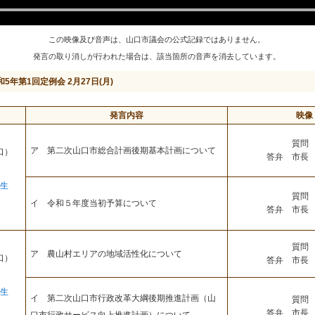
この映像及び音声は、山口市議会の公式記録ではありません。
発言の取り消しが行われた場合は、該当箇所の音声を消去しています。
和5年第1回定例会 2月27日(月)
発言内容
映像
質問 
ア 第二次山口市総合計画後期基本計画について
口）
答弁 市長 
生
質問 
イ 令和５年度当初予算について
答弁 市長 
質問 
ア 農山村エリアの地域活性化について
口）
答弁 市長 
生
イ 第二次山口市行政改革大綱後期推進計画（山
質問 
答弁 市長 