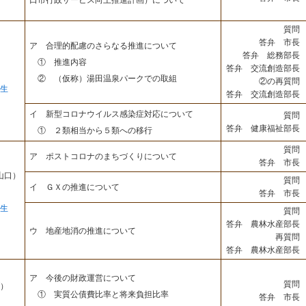
口市行政サービス向上推進計画）について
質問 
答弁 市長 
ア 合理的配慮のさらなる推進について
答弁 総務部長 
① 推進内容
答弁 交流創造部長 
② （仮称）湯田温泉パークでの取組
②の再質問 
生
答弁 交流創造部長 
イ 新型コロナウイルス感染症対応について
質問 
答弁 健康福祉部長 
① ２類相当から５類への移行
質問 
ア ポストコロナのまちづくりについて
答弁 市長 
山口）
質問 
イ ＧＸの推進について
答弁 市長 
生
質問 
答弁 農林水産部長 
ウ 地産地消の推進について
再質問 
答弁 農林水産部長 
ア 今後の財政運営について
質問 
）
① 実質公債費比率と将来負担比率
答弁 市長 