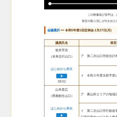
この映像及び音声は、
発言の取り消しが行われた
会議選択
>> 令和5年第1回定例会 2月27日(月)
議員氏名
発言
坂井芳浩
ア 第二次山口市総合計
（未来志行山口）
はじめから再生
イ 令和５年度当初予算
39:52
山本貴広
ア 農山村エリアの地域
（県都創生山口）
はじめから再生
イ 第二次山口市行政改