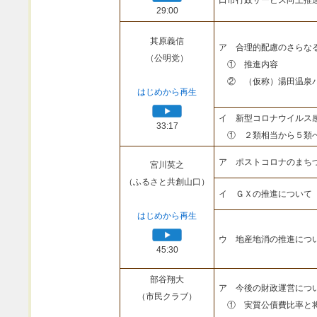
口市行政サービス向上推
29:00
其原義信
ア 合理的配慮のさらな
（公明党）
① 推進内容
② （仮称）湯田温泉
はじめから再生
イ 新型コロナウイルス
33:17
① ２類相当から５類
ア ポストコロナのまち
宮川英之
（ふるさと共創山口）
イ ＧＸの推進について
はじめから再生
ウ 地産地消の推進につ
45:30
部谷翔大
ア 今後の財政運営につ
（市民クラブ）
① 実質公債費比率と