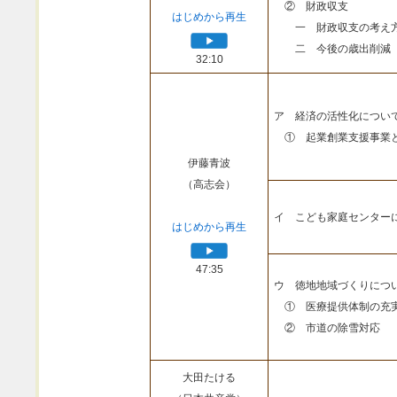
② 財政収支
はじめから再生
一 財政収支の考え
二 今後の歳出削減
32:10
ア 経済の活性化につい
① 起業創業支援事業
伊藤青波
（高志会）
イ こども家庭センター
はじめから再生
47:35
ウ 徳地地域づくりにつ
① 医療提供体制の充
② 市道の除雪対応
大田たける