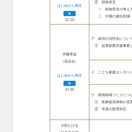
② 財政収支
はじめから再生
一 財政収支の考え
二 今後の歳出削減
32:10
ア 経済の活性化につい
① 起業創業支援事業
伊藤青波
（高志会）
イ こども家庭センター
はじめから再生
47:35
ウ 徳地地域づくりにつ
① 医療提供体制の充
② 市道の除雪対応
大田たける