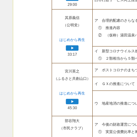
口市行政サービス向上推
29:00
其原義信
ア 合理的配慮のさらな
（公明党）
① 推進内容
② （仮称）湯田温泉
はじめから再生
イ 新型コロナウイルス
33:17
① ２類相当から５類
ア ポストコロナのまち
宮川英之
（ふるさと共創山口）
イ ＧＸの推進について
はじめから再生
ウ 地産地消の推進につ
45:30
部谷翔大
ア 今後の財政運営につ
（市民クラブ）
① 実質公債費比率と