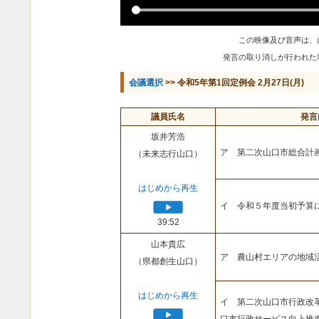
この映像及び音声は、
発言の取り消しが行われた
会議選択
>> 令和5年第1回定例会 2月27日(月)
議員氏名
発言
坂井芳浩
ア 第二次山口市総合計
（未来志行山口）
はじめから再生
イ 令和５年度当初予算
39:52
山本貴広
ア 農山村エリアの地域
（県都創生山口）
はじめから再生
イ 第二次山口市行政改