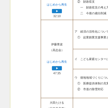
② 財政収支
はじめから再生
一 財政収支の考え
二 今後の歳出削減
32:10
ア 経済の活性化につい
① 起業創業支援事業
伊藤青波
（高志会）
イ こども家庭センター
はじめから再生
47:35
ウ 徳地地域づくりにつ
① 医療提供体制の充
② 市道の除雪対応
大田たける