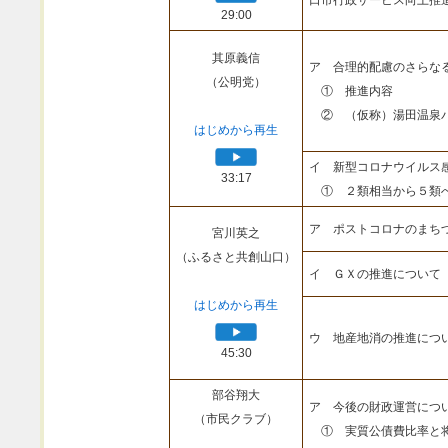
口市行政サービス向上推
29:00
其原義信
ア 合理的配慮のさらな
（公明党）
① 推進内容
② （仮称）湯田温泉
はじめから再生
イ 新型コロナウイルス
33:17
① ２類相当から５類
ア ポストコロナのまち
宮川英之
（ふるさと共創山口）
イ ＧＸの推進について
はじめから再生
ウ 地産地消の推進につ
45:30
部谷翔大
ア 今後の財政運営につ
（市民クラブ）
① 実質公債費比率と