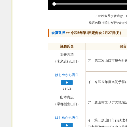
この映像及び音声は、
発言の取り消しが行われた
会議選択
>> 令和5年第1回定例会 2月27日(月)
議員氏名
発言
坂井芳浩
ア 第二次山口市総合計
（未来志行山口）
はじめから再生
イ 令和５年度当初予算
39:52
山本貴広
ア 農山村エリアの地域
（県都創生山口）
はじめから再生
イ 第二次山口市行政改