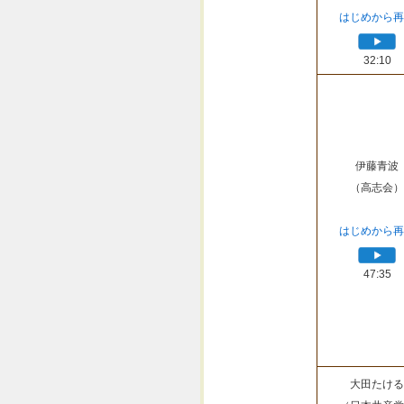
はじめから再
32:10
伊藤青波
（高志会）
はじめから再
47:35
大田たける