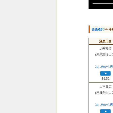
会議選択
>> 令
議員氏名
坂井芳浩
（未来志行山
はじめから再
39:52
山本貴広
（県都創生山
はじめから再