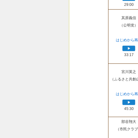
29:00
其原義信
（公明党）
はじめから再
33:17
宮川英之
（ふるさと共創
はじめから再
45:30
部谷翔大
（市民クラブ