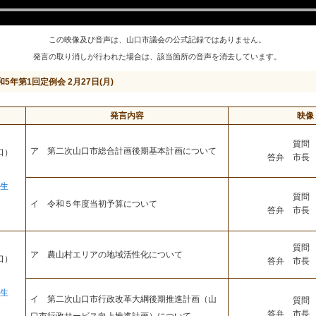
この映像及び音声は、山口市議会の公式記録ではありません。
発言の取り消しが行われた場合は、該当箇所の音声を消去しています。
和5年第1回定例会 2月27日(月)
発言内容
映像
質問 
ア 第二次山口市総合計画後期基本計画について
口）
答弁 市長 
生
質問 
イ 令和５年度当初予算について
答弁 市長 
質問 
ア 農山村エリアの地域活性化について
口）
答弁 市長 
生
イ 第二次山口市行政改革大綱後期推進計画（山
質問 
答弁 市長 