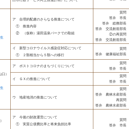
口市行政サービス向上推進計画）について
質問 
答弁 市長 
ア 合理的配慮のさらなる推進について
答弁 総務部長 
① 推進内容
答弁 交流創造部長 
② （仮称）湯田温泉パークでの取組
②の再質問 
生
答弁 交流創造部長 
イ 新型コロナウイルス感染症対応について
質問 
答弁 健康福祉部長 
① ２類相当から５類への移行
質問 
ア ポストコロナのまちづくりについて
答弁 市長 
山口）
質問 
イ ＧＸの推進について
答弁 市長 
生
質問 
答弁 農林水産部長 
ウ 地産地消の推進について
再質問 
答弁 農林水産部長 
ア 今後の財政運営について
質問 
）
① 実質公債費比率と将来負担比率
答弁 市長 