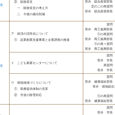
答弁 総合政策部長 
② 財政収支
生
②の二の再質問 
一 財政収支の考え方
答弁 総合政策部長 
二 今後の歳出削減
質問 
答弁 商工振興部長 
ア 経済の活性化について
①の再質問 
答弁 商工振興部長 
① 起業創業支援事業と企業誘致の推進
①の再々質問 
答弁 商工振興部長 
質問 
答弁 市長 
イ こども家庭センターについて
再質問 
生
答弁 市長 
質問 
答弁 健康福祉部長 
ウ 徳地地域づくりについて
答弁 徳地総合
① 医療提供体制の充実
② 市道の除雪対応
①の再質問 
答弁 健康福祉部長 
質問 
答弁 市長 