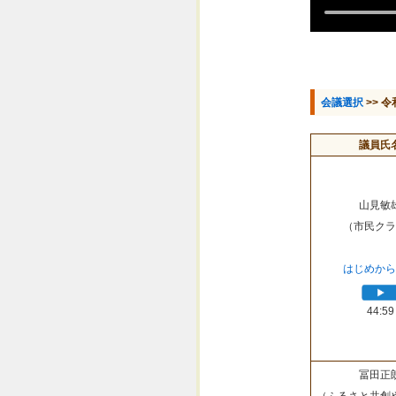
会議選択
>> 令
議員氏
山見敏
（市民クラ
はじめから
44:59
冨田正