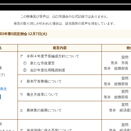
この映像及び音声は、山口市議会の公式記録ではありません。
発言の取り消しが行われた場合は、該当箇所の音声を消去しています。
和3年第5回定例会 12月7日(火)
名
発言内容
映
ア 令和４年度予算編成方針について
質問 
答弁 市長 
① 新たな市政運営
雄
答弁 総務部長 
② 会計年度任用職員制度
ブ）
質問 
イ 新本庁舎整備について
答弁 総務部長 
再生
質問 
ウ 働き方改革について
答弁 総務部長 
質問 
答弁 経済産
エ 農林業の振興について
朗
質問 
答弁 経済産
ア 海岸清掃に係る予算について