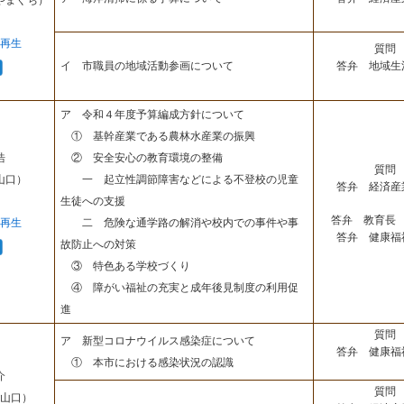
やまぐち）
再生
質問 
答弁 地域生
イ 市職員の地域活動参画について
ア 令和４年度予算編成方針について
① 基幹産業である農林水産業の振興
浩
② 安全安心の教育環境の整備
質問 
山口）
一 起立性調節障害などによる不登校の児童
答弁 経済産
生徒への支援
答弁 教育長 
再生
二 危険な通学路の解消や校内での事件や事
答弁 健康福
故防止への対策
③ 特色ある学校づくり
④ 障がい福祉の充実と成年後見制度の利用促
進
質問 
ア 新型コロナウイルス感染症について
答弁 健康福
① 本市における感染状況の認識
介
質問 
山口）