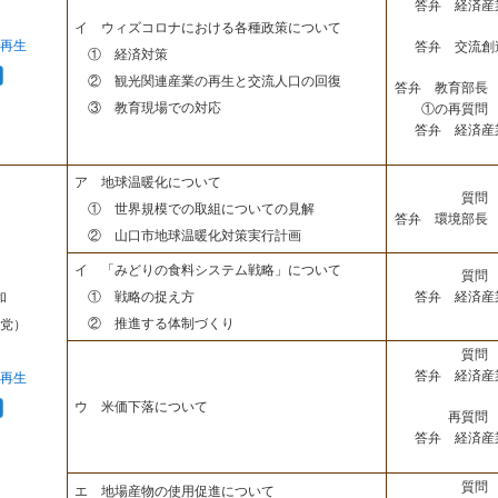
答弁 経済産
イ ウィズコロナにおける各種政策について
再生
答弁 交流創
① 経済対策
② 観光関連産業の再生と交流人口の回復
答弁 教育部長 
③ 教育現場での対応
①の再質問 
答弁 経済産
ア 地球温暖化について
質問 
① 世界規模での取組についての見解
答弁 環境部長 
② 山口市地球温暖化対策実行計画
イ 「みどりの食料システム戦略」について
質問 
答弁 経済産
① 戦略の捉え方
和
② 推進する体制づくり
党）
質問 
答弁 経済産
再生
ウ 米価下落について
再質問 
答弁 経済産
質問 
エ 地場産物の使用促進について