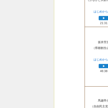
（ふるさと共創
はじめから
21:31
坂井芳
（県都創生
はじめから
46:38
馬越帝
（自由民主党