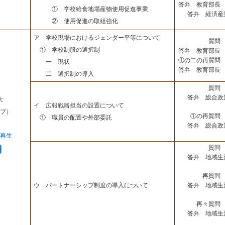
答弁 教育部長 
① 学校給食地場産物使用促進事業
答弁 経済産
② 使用促進の取組強化
ア 学校現場におけるジェンダー平等について
質問 
① 学校制服の選択制
答弁 教育部長 
①の二の再質問 
一 現状
答弁 教育部長 
二 選択制の導入
質問 
答弁 総合政
大
イ 広報戦略担当の設置について
ブ）
①の再質問 
① 職員の配置や外部委託
答弁 総合政
再生
質問 
答弁 地域生
再質問 
答弁 地域生
ウ パートナーシップ制度の導入について
再々質問 
答弁 地域生