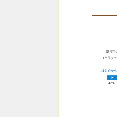
部谷翔
（市民クラ
はじめから
42:40