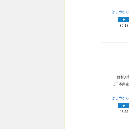
はじめから
39:18
西村芳
（日本共産
はじめから
48:55