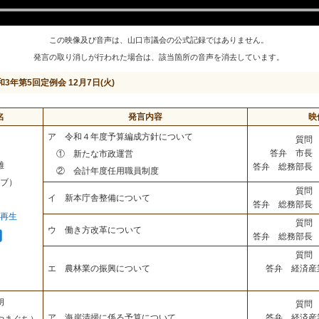
この映像及び音声は、山口市議会の公式記録ではありません。
発言の取り消しが行われた場合は、該当箇所の音声を消去しています。
和3年第5回定例会 12月7日(火)
名
発言内容
映
ア 令和４年度予算編成方針について
質問 
答弁 市長 
① 新たな市政運営
雄
答弁 総務部長 
② 会計年度任用職員制度
ブ）
質問 
イ 新本庁舎整備について
答弁 総務部長 
再生
質問 
ウ 働き方改革について
答弁 総務部長 
質問 
答弁 経済産
エ 農林業の振興について
朗
質問 
答弁 経済産
ア 海岸清掃に係る予算について