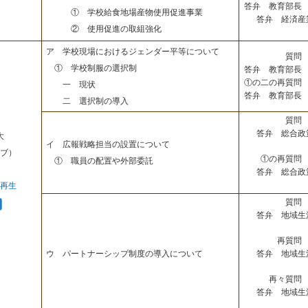
答弁 教育部長 
① 学校給食地場産物使用促進事業
答弁 経済産
② 使用促進の取組強化
ア 学校現場におけるジェンダー平等について
質問 
① 学校制服の選択制
答弁 教育部長 
①の二の再質問 
一 現状
答弁 教育部長 
二 選択制の導入
質問 
答弁 総合政
大
イ 広報戦略担当の設置について
ブ）
①の再質問 
① 職員の配置や外部委託
答弁 総合政
再生
質問 
答弁 地域生
再質問 
答弁 地域生
ウ パートナーシップ制度の導入について
再々質問 
答弁 地域生