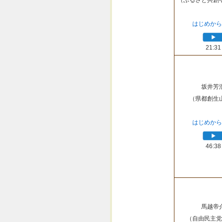
（ふるさと共創
はじめから
21:31
坂井芳
（県都創生
はじめから
46:38
馬越帝
（自由民主党