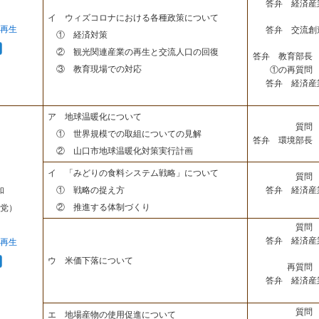
答弁 経済産
イ ウィズコロナにおける各種政策について
再生
答弁 交流創
① 経済対策
② 観光関連産業の再生と交流人口の回復
答弁 教育部長 
③ 教育現場での対応
①の再質問 
答弁 経済産
ア 地球温暖化について
質問 
① 世界規模での取組についての見解
答弁 環境部長 
② 山口市地球温暖化対策実行計画
イ 「みどりの食料システム戦略」について
質問 
答弁 経済産
① 戦略の捉え方
和
② 推進する体制づくり
党）
質問 
答弁 経済産
再生
ウ 米価下落について
再質問 
答弁 経済産
質問 
エ 地場産物の使用促進について