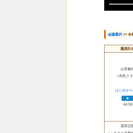
会議選択
>> 令
議員氏
山見敏
（市民クラ
はじめから
44:59
冨田正