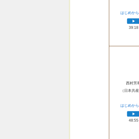
はじめから
39:18
西村芳
（日本共産
はじめから
48:55