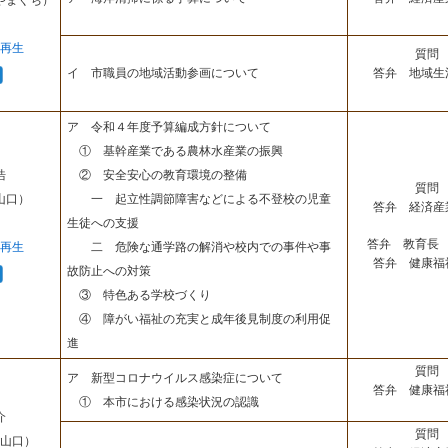
やまぐち）
再生
質問 
答弁 地域生
イ 市職員の地域活動参画について
ア 令和４年度予算編成方針について
① 基幹産業である農林水産業の振興
浩
② 安全安心の教育環境の整備
質問 
山口）
一 起立性調節障害などによる不登校の児童
答弁 経済産
生徒への支援
答弁 教育長 
再生
二 危険な通学路の解消や校内での事件や事
答弁 健康福
故防止への対策
③ 特色ある学校づくり
④ 障がい福祉の充実と成年後見制度の利用促
進
質問 
ア 新型コロナウイルス感染症について
答弁 健康福
① 本市における感染状況の認識
介
質問 
山口）