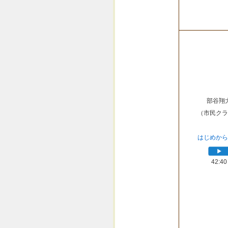
部谷翔
（市民クラ
はじめから
42:40