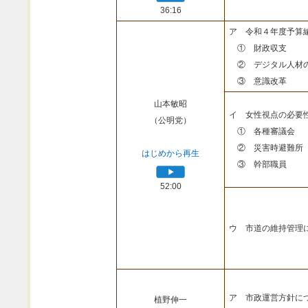
36:16
ア 令和４年度予算
① 財政収支
② デジタル人材
③ 意識改革
山本敏昭
イ 女性視点の必要
（公明党）
① 各種審議会
② 災害時避難所
はじめから再生
③ 幹部職員
52:00
ウ 市道の維持管理
ア 市政運営方針に
植野伸一