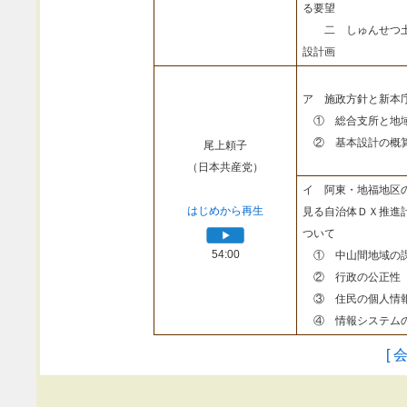
る要望
二 しゅんせつ土
設計画
ア 施政方針と新本
① 総合支所と地
② 基本設計の概
尾上頼子
（日本共産党）
イ 阿東・地福地区
はじめから再生
見る自治体ＤＸ推進
ついて
54:00
① 中山間地域の課
② 行政の公正性
③ 住民の個人情報
④ 情報システムの
[