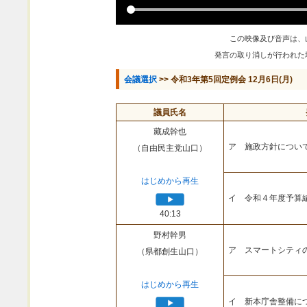
この映像及び音声は、
発言の取り消しが行われた
会議選択
>> 令和3年第5回定例会 12月6日(月)
議員氏名
藏成幹也
ア 施政方針につい
（自由民主党山口）
はじめから再生
イ 令和４年度予算
40:13
野村幹男
ア スマートシティ
（県都創生山口）
はじめから再生
イ 新本庁舎整備に