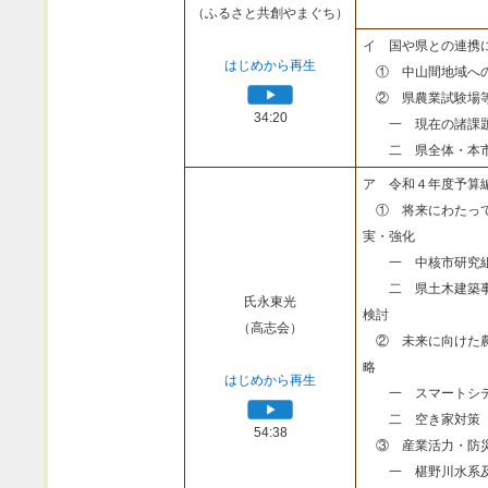
（ふるさと共創やまぐち）
イ 国や県との連携
はじめから再生
① 中山間地域へ
② 県農業試験場
34:20
一 現在の諸課
二 県全体・本市
ア 令和４年度予算
① 将来にわたって
実・強化
一 中核市研究組
二 県土木建築事
氏永東光
検討
（高志会）
② 未来に向けた農
略
はじめから再生
一 スマートシテ
二 空き家対策
54:38
③ 産業活力・防
一 椹野川水系及