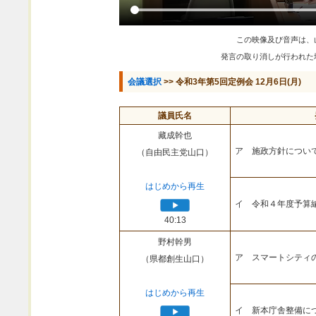
この映像及び音声は、
発言の取り消しが行われた
会議選択
>> 令和3年第5回定例会 12月6日(月)
議員氏名
藏成幹也
ア 施政方針につい
（自由民主党山口）
はじめから再生
イ 令和４年度予算
40:13
野村幹男
ア スマートシティ
（県都創生山口）
はじめから再生
イ 新本庁舎整備に