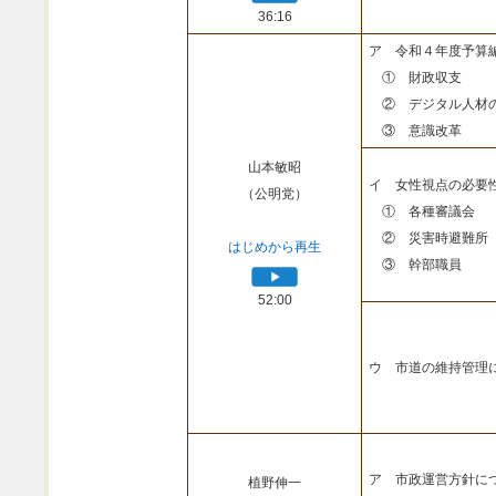
36:16
ア 令和４年度予算
① 財政収支
② デジタル人材
③ 意識改革
山本敏昭
イ 女性視点の必要
（公明党）
① 各種審議会
② 災害時避難所
はじめから再生
③ 幹部職員
52:00
ウ 市道の維持管理
ア 市政運営方針に
植野伸一