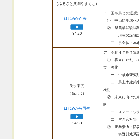
（ふるさと共創やまぐち）
イ 国や県との連携
はじめから再生
① 中山間地域へ
② 県農業試験場
34:20
一 現在の諸課
二 県全体・本市
ア 令和４年度予算
① 将来にわたって
実・強化
一 中核市研究組
二 県土木建築事
氏永東光
検討
（高志会）
② 未来に向けた農
略
はじめから再生
一 スマートシテ
二 空き家対策
54:38
③ 産業活力・防
一 椹野川水系及