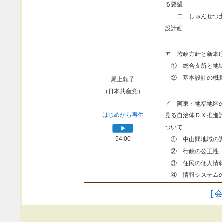
る要望
二 しゅんせつ土
設計画
ア 施政方針と新本
① 総合支所と地
② 基本設計の概
尾上頼子
（日本共産党）
イ 阿東・地福地区
はじめから再生
見る自治体ＤＸ推進
ついて
54:00
① 中山間地域の課
② 行政の公正性
③ 住民の個人情報
④ 情報システムの
[